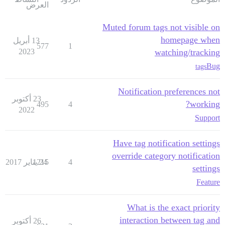
العرض
Muted forum tags not visible on
homepage when
13 أبريل
577
1
2023
watching/tracking
Bug
tags
Notification preferences not
23 أكتوبر
working?
495
4
2022
Support
Have tag notification settings
override category notification
4
24 يناير 2017
1215
settings
Feature
What is the exact priority
interaction between tag and
26 أكتوبر