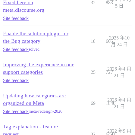
Fixed here on
32
883
5 日
meta.discourse.org
Site feedback
Enable the solution plugin for
2025 年10
the Bug category
18
605
月 24 日
Site feedback
solved
Improving the experience in our
2026 年4 月
support categories
25
727
21 日
Site feedback
Updating how categories are
2026 年4 月
organized on Meta
69
1840
21 日
Site feedback
meta-redesign-2026
Tag explanation - feature
2022 年9 月
request
32
6491