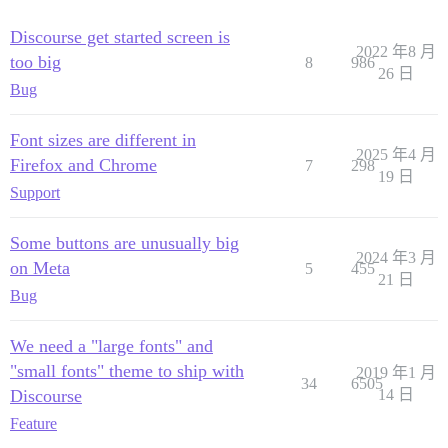
Discourse get started screen is
2022 年8 月
too big
8
986
26 日
Bug
Font sizes are different in
2025 年4 月
Firefox and Chrome
7
298
19 日
Support
Some buttons are unusually big
2024 年3 月
on Meta
5
455
21 日
Bug
We need a "large fonts" and
"small fonts" theme to ship with
2019 年1 月
34
6505
Discourse
14 日
Feature