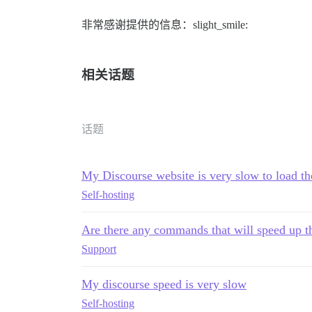
非常感谢提供的信息：slight_smile:
相关话题
话题
My Discourse website is very slow to load the
Self-hosting
Are there any commands that will speed up th
Support
My discourse speed is very slow
Self-hosting