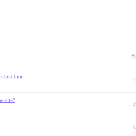
回
 first time
e site?
1
2