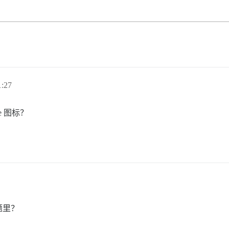
:27
e 图标？
题里？