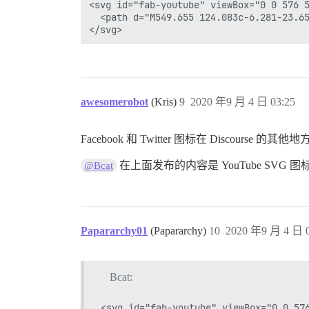
<svg id="fab-youtube" viewBox="0 0 576 5
  <path d="M549.655 124.083c-6.281-23.6
awesomerobot
(Kris)
9
2020 年9 月 4 日 03:25
Facebook 和 Twitter 图标在 Discour
在上面发布的内容是 YouTube SV
@Bcat
Papararchy01
(Papararchy)
10
2020 年9 月 4 日 0
Bcat:
<svg id="fab-youtube" viewBox="0 0 576