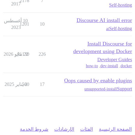
2178
7
2017
Self-hosting
Discourse AI install error
10 أغسطس
1201
10
2023
Self-hosting
ai
Install Discourse for
development using Docker
226
22 مايو 2026
91130
Developer Guides
how-to
,
dev-install
,
docker
Oops caused by enable plugins
17
2 يناير 2025
560
Support
unsupported-install
الصفحة الرئيسية
الفئات
الإرشادات
شروط الخدمة