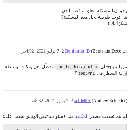
يبدو أن المشكلة تتعلق برفض الإذن…
هل توجد طريقة لحل هذه المشكلة؟
شكرًا لك!!
(Benjamin Decotte)
Benjamin_D
2
7 يوليو 2021، 4:02ص
من المرجح أن
google_docs_onebox
معطّل، هل يمكنك ببساطة
إزالة السطر في
app.yml
؟
./discourse-doctor may help diagnose the problem.

(Andrew Schleifer)
schleifer
3
7 يوليو 2021، 8:32ص
لم يتم تحديث مصدر
المكتبة
منذ 6 سنوات. تنص الوثائق تحديدًا على: