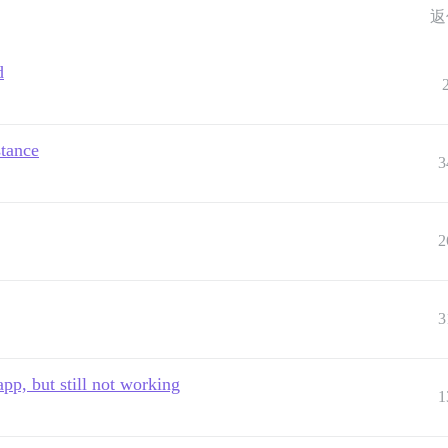
返
d
stance
3
2
3
app, but still not working
1