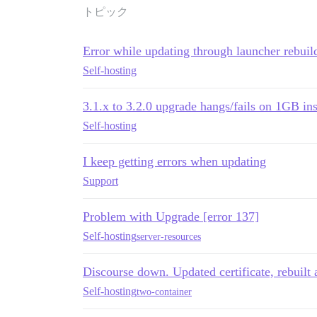
トピック
Error while updating through launcher rebuil
Self-hosting
3.1.x to 3.2.0 upgrade hangs/fails on 1GB in
Self-hosting
I keep getting errors when updating
Support
Problem with Upgrade [error 137]
Self-hosting
server-resources
Discourse down. Updated certificate, rebuilt 
Self-hosting
two-container