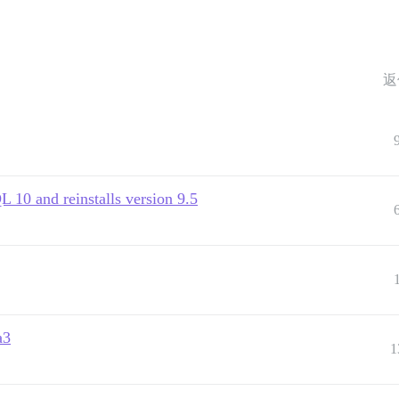
返
10 and reinstalls version 9.5
a3
1