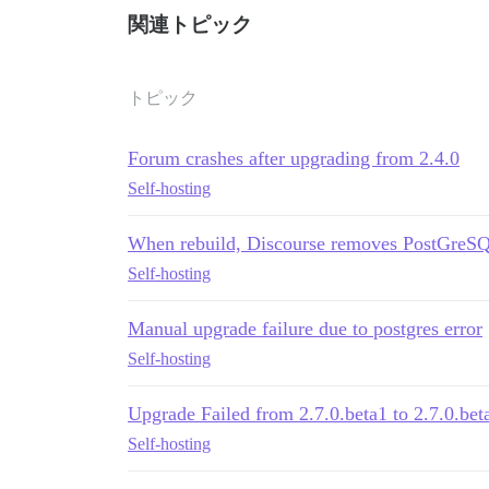
関連トピック
トピック
Forum crashes after upgrading from 2.4.0
Self-hosting
When rebuild, Discourse removes PostGreSQL 
Self-hosting
Manual upgrade failure due to postgres error
Self-hosting
Upgrade Failed from 2.7.0.beta1 to 2.7.0.bet
Self-hosting