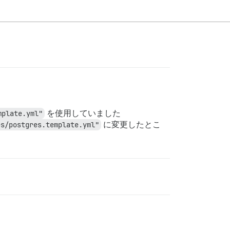
mplate.yml"
を使用していました
es/postgres.template.yml"
に変更したとこ