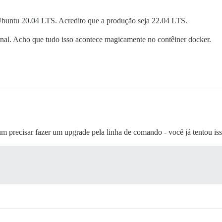
7.0/gems/railties-7.0.3.1/lib/rails/command.rb:48:in `in
7.0/gems/railties-7.0.3.1/lib/rails/commands.rb:18:in `<
 Ubuntu 20.04 LTS. Acredito que a produção seja 22.04 LTS.
7.0/gems/bootsnap-1.15.0/lib/bootsnap/load_path_cache/co
7.0/gems/bootsnap-1.15.0/lib/bootsnap/load_path_cache/co
onal. Acho que tudo isso acontece magicamente no contêiner docker.
 precisar fazer um upgrade pela linha de comando - você já tentou is