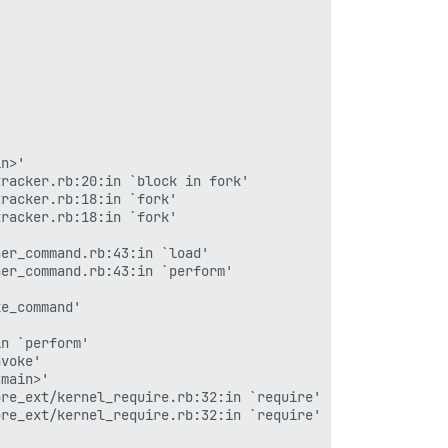
n>'

racker.rb:20:in `block in fork'

racker.rb:18:in `fork'

racker.rb:18:in `fork'

er_command.rb:43:in `load'

er_command.rb:43:in `perform'

e_command'

n `perform'

voke'

main>'

re_ext/kernel_require.rb:32:in `require'

re_ext/kernel_require.rb:32:in `require'
