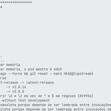
****************

a



.

..

ar memória

ar memória, o pid mestre é 4069

ags --force && git reset --hard HEAD@{upstream}

rse

t-release -> latest-release

   -> v2.8.14

   -> v3.0.0

rir \A e \z em vez de ^ e $ em regexes (#19936)

-without test development

obsoleta porque depende de ser lembrada entre invocações
oleta porque depende de ser lembrada entre invocações do