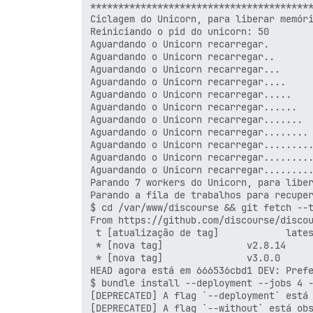
****************************************
Ciclagem do Unicorn, para liberar memóri
Reiniciando o pid do unicorn: 50

Aguardando o Unicorn recarregar.

Aguardando o Unicorn recarregar..

Aguardando o Unicorn recarregar...

Aguardando o Unicorn recarregar....

Aguardando o Unicorn recarregar.....

Aguardando o Unicorn recarregar......

Aguardando o Unicorn recarregar.......

Aguardando o Unicorn recarregar........

Aguardando o Unicorn recarregar.........
Aguardando o Unicorn recarregar.........
Aguardando o Unicorn recarregar.........
Parando 7 workers do Unicorn, para liber
Parando a fila de trabalhos para recuper
$ cd /var/www/discourse && git fetch --t
From https://github.com/discourse/discou
 t [atualização de tag]            lates
 * [nova tag]               v2.8.14     
 * [nova tag]               v3.0.0      
HEAD agora está em 666536cbd1 DEV: Prefe
$ bundle install --deployment --jobs 4 -
[DEPRECATED] A flag `--deployment` está 
[DEPRECATED] A flag `--without` está obs