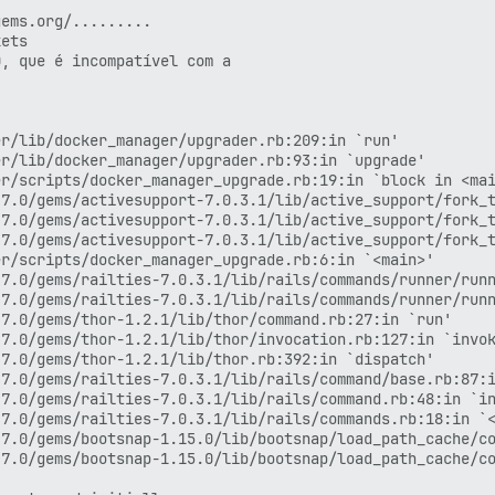
ems.org/.........

ets

, que é incompatível com a

r/lib/docker_manager/upgrader.rb:209:in `run'

r/lib/docker_manager/upgrader.rb:93:in `upgrade'

r/scripts/docker_manager_upgrade.rb:19:in `block in <mai
7.0/gems/activesupport-7.0.3.1/lib/active_support/fork_t
7.0/gems/activesupport-7.0.3.1/lib/active_support/fork_t
7.0/gems/activesupport-7.0.3.1/lib/active_support/fork_t
r/scripts/docker_manager_upgrade.rb:6:in `<main>'

7.0/gems/railties-7.0.3.1/lib/rails/commands/runner/runn
7.0/gems/railties-7.0.3.1/lib/rails/commands/runner/runn
7.0/gems/thor-1.2.1/lib/thor/command.rb:27:in `run'

7.0/gems/thor-1.2.1/lib/thor/invocation.rb:127:in `invok
7.0/gems/thor-1.2.1/lib/thor.rb:392:in `dispatch'

7.0/gems/railties-7.0.3.1/lib/rails/command/base.rb:87:i
7.0/gems/railties-7.0.3.1/lib/rails/command.rb:48:in `in
7.0/gems/railties-7.0.3.1/lib/rails/commands.rb:18:in `<
7.0/gems/bootsnap-1.15.0/lib/bootsnap/load_path_cache/co
7.0/gems/bootsnap-1.15.0/lib/bootsnap/load_path_cache/co