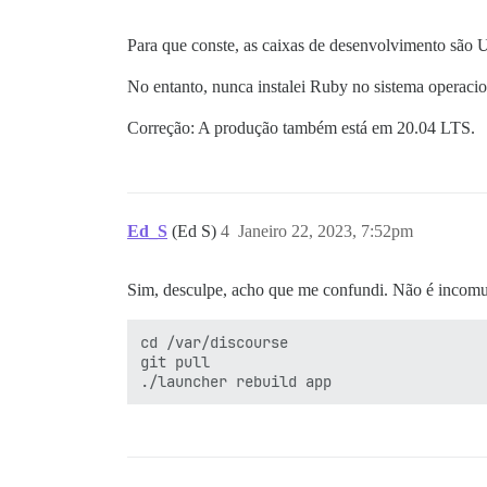
/var/www/discourse/vendor/bundle/ruby/2.
/var/www/discourse/vendor/bundle/ruby/2.
Para que conste, as caixas de desenvolvimento são
/var/www/discourse/vendor/bundle/ruby/2.
/var/www/discourse/vendor/bundle/ruby/2.
No entanto, nunca instalei Ruby no sistema operaci
bin/rails:18:in `<main>'

Correção: A produção também está em 20.04 LTS.
Ed_S
(Ed S)
4
Janeiro 22, 2023, 7:52pm
Sim, desculpe, acho que me confundi. Não é incomum
cd /var/discourse

git pull
