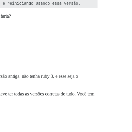
 e reiniciando usando essa versão.

faria?
 do bundler, o que o bundler não fará mais em versões fu
 bundler, o que o bundler não fará mais em versões futur
são antiga, não tenha ruby 3, e esse seja o
n>'

racker.rb:20:in `block in fork'

racker.rb:18:in `fork'

racker.rb:18:in `fork'

eve ter todas as versões corretas de tudo. Você tem
er_command.rb:43:in `load'

er_command.rb:43:in `perform'

e_command'

n `perform'
