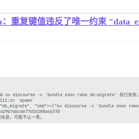
n：重复键值违反了唯一约束 "data_explor
 && su discourse -c 'bundle exec rake db:migrate' 执行失
12:in `spawn'

migrate", "cmd"=>["su discourse -c 'bundle exec rake 
a29b7abcde77d56288a46370
