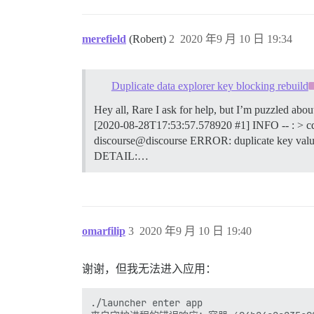
merefield
(Robert)
2
2020 年9 月 10 日 19:34
Duplicate data explorer key blocking rebuild
Hey all, Rare I ask for help, but I’m puzzled about 
[2020-08-28T17:53:57.578920 #1] INFO -- : > cd
discourse@discourse ERROR: duplicate key value
DETAIL:…
omarfilip
3
2020 年9 月 10 日 19:40
谢谢，但我无法进入应用：
./launcher enter app
