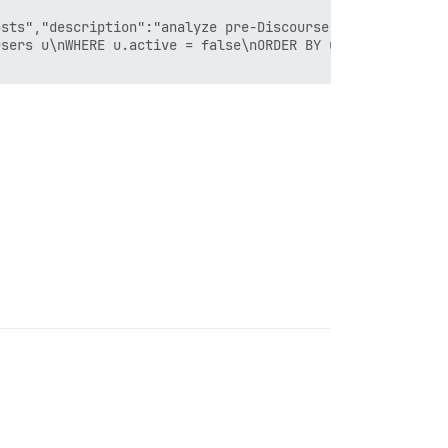
sts","description":"analyze pre-Discourse signups.","sql
sers u\nWHERE u.active = false\nORDER BY u.id\n","create