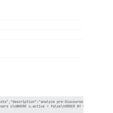
sts","description":"analyze pre-Discourse signups.","sql
sers u\nWHERE u.active = false\nORDER BY u.id\n","create