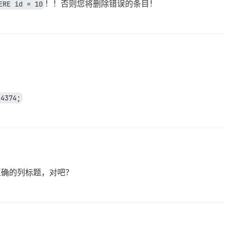
ERE id = 10
！！否则您将删除错误的条目！
 4374;
到正确的列标题，对吧？