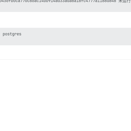
b0ca770c86ac14bb914ad33ada8a18fc4777a1188d848 未运行

 postgres
