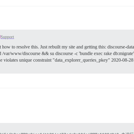
Support
how to resolve this. Just rebuilt my site and getting this: discourse-data
 /var/www/discourse && su discourse -c 'bundle exec rake db:migrat
 violates unique constraint "data_explorer_queries_pkey" 2020-08-2