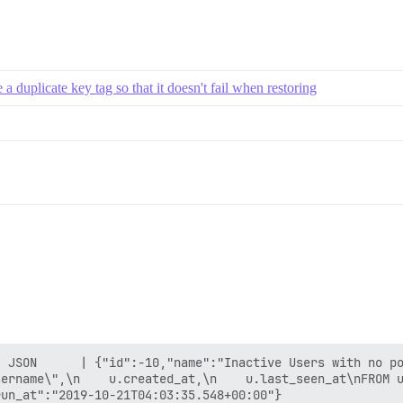
 duplicate key tag so that it doesn't fail when restoring
。
 JSON      | {"id":-10,"name":"Inactive Users with no po
ername\",\n    u.created_at,\n    u.last_seen_at\nFROM u
un_at":"2019-10-21T04:03:35.548+00:00"}
