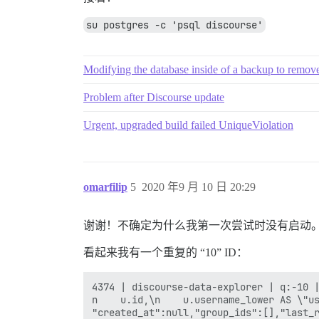
su postgres -c 'psql discourse'
Modifying the database inside of a backup to remove a
Problem after Discourse update
Urgent, upgraded build failed UniqueViolation
omarfilip
5
2020 年9 月 10 日 20:29
谢谢！不确定为什么我第一次尝试时没有启动
看起来我有一个重复的 “10” ID：
4374 | discourse-data-explorer | q:-10 |
n    u.id,\n    u.username_lower AS \"us
"created_at":null,"group_ids":[],"last_r