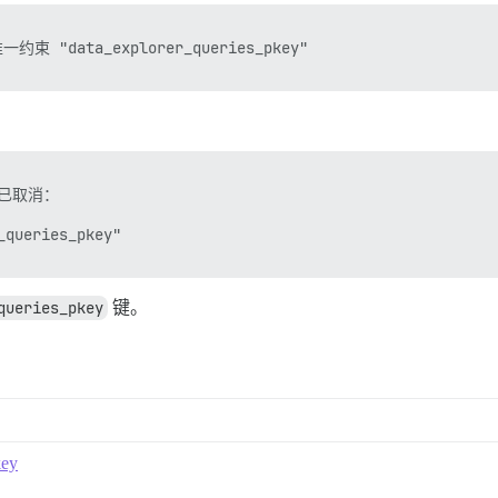
束 "data_explorer_queries_pkey"

已取消：

eries_pkey"

queries_pkey
键。
key