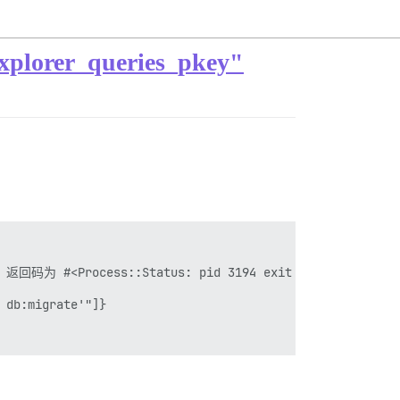
er_queries_pkey"
败，返回码为 #<Process::Status: pid 3194 exit 1>

db:migrate'"]}
