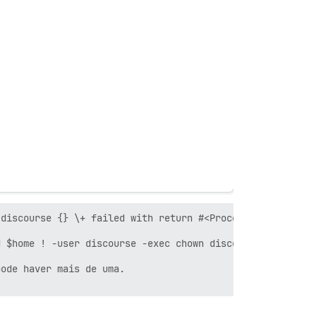
discourse {} \+ failed with return #<Process::Status: pi
 $home ! -user discourse -exec chown discourse {} \\+"]}
ode haver mais de uma.
