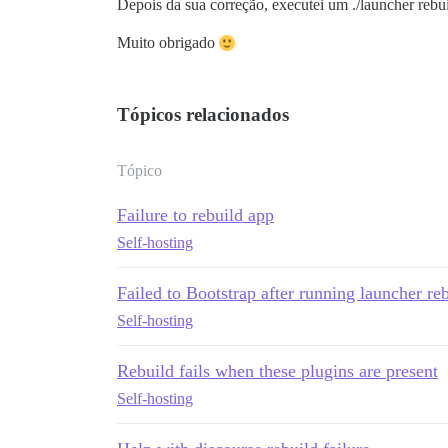
Depois da sua correção, executei um ./launcher rebu
Muito obrigado
Tópicos relacionados
Tópico
Failure to rebuild app
Self-hosting
Failed to Bootstrap after running launcher re
Self-hosting
Rebuild fails when these plugins are present
Self-hosting