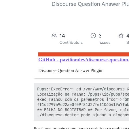
GitHub - paviliondev/discourse-questio
Discourse Question Answer Plugin
Pups::ExecError: cd /var/www/discourse &
Localização da falha: /pups/lib/pups/exe
exec falhou com os parâmetros {"cd"=>"$h
ff1d279949d22ae0f09f81327fef1065419a7fab
** FALHA NO BOOTSTRAP ** Por favor, role
Por favor, oriente como posso corrigir esse problema