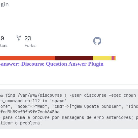
n-answer: Discourse Question Answer Plugin
& find /var/www/discourse ! -user discourse -exec chown 
c_command.rb:112:in `spawn'

ome", "hook"=>"web", "cmd"=>["gem update bundler", "find
fcd9b89cf0fb9f676cb645ba

 para cima e procure por mensagens de erro anteriores; p
.