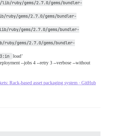
/lib/ruby/gems/2.7.0/gems/bundler-
nnst

:

ib/ruby/gems/2.7.0/gems/bundler-
lib/ruby/gems/2.7.0/gems/bundler-
b/ruby/gems/2.7.0/gems/bundler-
3:in 
load’
deployment --jobs 4 --retry 3 --verbose --without
ckets: Rack-based asset packaging system · GitHub