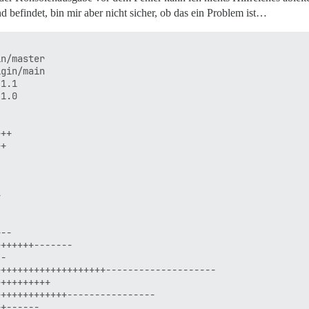
efindet, bin mir aber nicht sicher, ob das ein Problem ist…
n/master

gin/main

1.1

1.0

++

+



--

++++++-------

-

+++++++++++++++++++--------------------

+++++++++

++++++++++++----------------

+------
