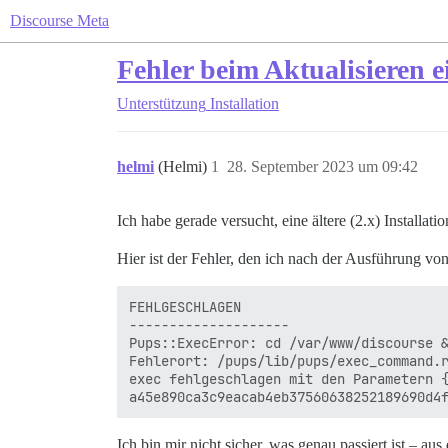
Discourse Meta
Fehler beim Aktualisieren ei
Unterstützung
Installation
helmi
(Helmi)
1
28. September 2023 um 09:42
Ich habe gerade versucht, eine ältere (2.x) Installati
Hier ist der Fehler, den ich nach der Ausführung vo
FEHLGESCHLAGEN

--------------------

Pups::ExecError: cd /var/www/discourse &
Fehlerort: /pups/lib/pups/exec_command.r
exec fehlgeschlagen mit den Parametern {
Ich bin mir nicht sicher, was genau passiert ist – au