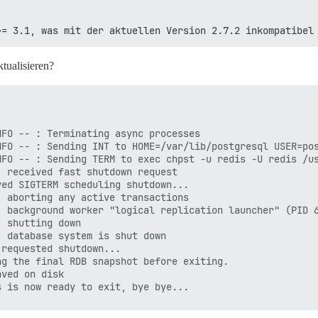
>= 3.1, was mit der aktuellen Version 2.7.2 inkompatibel
ktualisieren?
FO -- : Terminating async processes

NFO -- : Sending INT to HOME=/var/lib/postgresql USER=pos
FO -- : Sending TERM to exec chpst -u redis -U redis /us
 received fast shutdown request

ed SIGTERM scheduling shutdown...

 aborting any active transactions

 background worker "logical replication launcher" (PID 6
 shutting down

 database system is shut down

requested shutdown...

g the final RDB snapshot before exiting.

ved on disk
