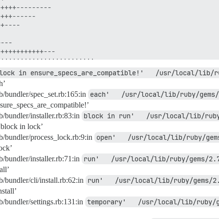
++++---------

+++------

+----

---

+++++++++++---

++++++++++++++++++++++++----------

++++++++++++++++++++++++

lock in ensure_specs_are_compatible!'   /usr/local/lib/r
++-----

h’
ib/bundler/spec_set.rb:165:in
each'   /usr/local/lib/ruby/gems/
++------

++++--------

sure_specs_are_compatible!’
b/bundler/installer.rb:83:in
block in run'   /usr/local/lib/rub
), 607 Löschungen(-)

block in lock’
ci.yml

ib/bundler/process_lock.rb:9:in
open'   /usr/local/lib/ruby/gem
lint.yml

ock’


b/bundler/installer.rb:71:in
run'   /usr/local/lib/ruby/gems/2.
b

all’
/bundler/cli/install.rb:62:in
run'   /usr/local/lib/ruby/gems/2
stall’
tand. Du kannst dich umsehen, experimentelle

, und du kannst alle Commits, die du in diesem

b/bundler/settings.rb:131:in
temporary'   /usr/local/lib/ruby/
dies Auswirkungen auf andere Branches hat, indem du ein 