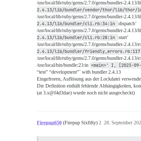
/usr/local/lib/ruby/gems/2.7.0/gems/bundler-2.4.13/
2.4.13/lib/bundler/vendor/thor/lib/thor/i
Wenn du einen neuen Branch erstellen möc
/usr/local/lib/ruby/gems/2.7.0/gems/bundler-2.4.13/li
du dies (jetzt oder später) tun, indem d
2.4.13/lib/bundler/cli.rb:34:in 
dispatch’
  git checkout -b <new-branch-name>

/usr/local/lib/ruby/gems/2.7.0/gems/bundler-2.4.13/li
2.4.13/lib/bundler/cli.rb:28:in 
start’
HEAD Bei meinem Update ist ein Fehler au
/usr/local/lib/ruby/gems/2.7.0/gems/bundler-2.4.13/
```ruby

2.4.13/lib/bundler/friendly_errors.rb:117
api_key = "a quick brown fox"

/usr/local/lib/ruby/gems/2.7.0/gems/bundler-2.4.13/
/usr/local/bin/bundle:23:in
<main>' I, [2023-09
“test” “development”` with bundler 2.4.13
Eingefroren, Auflösung aus der Lockdatei verwende
Die Definition enthält fehlende Abhängigkeiten, konn
(at 3.x@f4d3dae) wurde noch nicht ausgecheckt)
Firepup650
(Firepup Sixfifty)
2
28. September 20