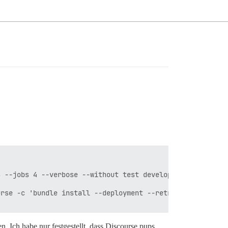
 --jobs 4 --verbose --without test development' ist mit 
rse -c 'bundle install --deployment --retry 3 --jobs 4 -
n. Ich habe nur festgestellt, dass Discourse pups