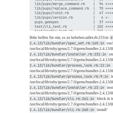
 lib/pups/merge_command.rb    |  94 ++++
 lib/pups/replace_command.rb  |  70 ++++
 lib/pups/runit.rb            |  47 ++++
 lib/pups/version.rb          |   4 +-

 pups.gemspec                 |  37 ++++
 test/cli_test.rb             | 102 ++++
 test/config_test.rb          | 215 ++++
 test/docker_test.rb          | 157 ++++
Bitte helfen Sie mir, es zu beheben.taller.rb:233:in
b
 test/exec_command_test.rb    |  62 ++++
2.4.13/lib/bundler/spec_set.rb:165:in 
eac
 test/file_command_test.rb    |  17 ++-

/usr/local/lib/ruby/gems/2.7.0/gems/bundler-2.4.13/l
 test/merge_command_test.rb   |  64 ++++
 test/replace_command_test.rb |  86 ++++
2.4.13/lib/bundler/installer.rb:231:in 
en
 test/test_helper.rb          |   2 +

/usr/local/lib/ruby/gems/2.7.0/gems/bundler-2.4.13/li
 28 Dateien geändert, 1158 Einfügungen(+
2.4.13/lib/bundler/process_lock.rb:12:in 
 erstellt mode 100644 .github/workflows/
/usr/local/lib/ruby/gems/2.7.0/gems/bundler-2.4.13/l
 erstellt mode 100644 .github/workflows/
2.4.13/lib/bundler/process_lock.rb:9:in 
 erstellt mode 100644 .rubocop.yml

l
 erstellt mode 100644 lib/pups/docker.rb
/usr/local/lib/ruby/gems/2.7.0/gems/bundler-2.4.13/li
 erstellt mode 100644 test/docker_test.r
2.4.13/lib/bundler/installer.rb:23:in 
inst
Hinweis: Auschecken von 'v1.0.3'.

/usr/local/lib/ruby/gems/2.7.0/gems/bundler-2.4.13/lib
2.4.13/lib/bundler/cli.rb:261:in 
block in in
Du befindest dich im „detached HEAD“-Zus
Änderungen vornehmen und diese committen
/usr/local/lib/ruby/gems/2.7.0/gems/bundler-2.4.13/li
Zustand erstellst, verwerfen, ohne dass 
2.4.13/lib/bundler/cli.rb:260:in 
install’
Checkout durchführst.
