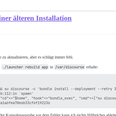
ner älteren Installation
on zu aktualisieren, aber es schlägt immer fehl.
n
./launcher rebuild app
in
/var/discourse
erhalte:
& su discourse -c 'bundle install --deployment --retry 3
b:112:in `spawn'

"cd"=>"$home", "hook"=>"bundle_exec", "cmd"=>["su discou
s der Konsolenausgabe vor dem Fehler kann ich nichts Hilfreiches ableite