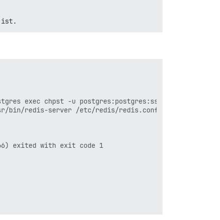
 ist.
tgres exec chpst -u postgres:postgres:ssl-cert -U postgr
r/bin/redis-server /etc/redis/redis.conf pid: 174

6) exited with exit code 1
