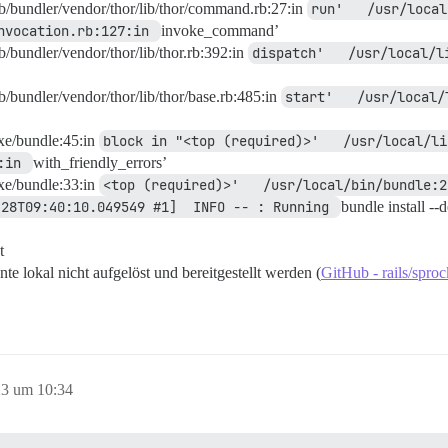
lib/bundler/vendor/thor/lib/thor/command.rb:27:in
run'   /usr/local
nvocation.rb:127:in 
invoke_command’
htest, um die von dir erstellten Commits zu behalten, ka
b/bundler/vendor/thor/lib/thor.rb:392:in
u -b mit dem checkout-Befehl erneut verwendest. Beispiel
dispatch'   /usr/local/l
b/bundler/vendor/thor/lib/thor/base.rb:485:in
start'   /usr/local/
fgetreten

exe/bundle:45:in
block in "<top (required)>'   /usr/local/li
:in 
with_friendly_errors’
exe/bundle:33:in
<top (required)>'   /usr/local/bin/bundle:2
-28T09:40:10.049549 #1]  INFO -- : Running 
bundle install --
t
te lokal nicht aufgelöst und bereitgestellt werden (
GitHub - rails/spro
23 um 10:34