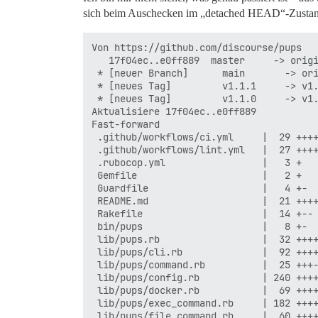
sich beim Auschecken im „detached HEAD“-Zustand b
Von https://github.com/discourse/pups

   17f04ec..e0ff889  master     -> origi
 * [neuer Branch]      main       -> ori
 * [neues Tag]         v1.1.1     -> v1.
 * [neues Tag]         v1.1.0     -> v1.
Aktualisiere 17f04ec..e0ff889

Fast-forward

 .github/workflows/ci.yml     |  29 ++++
 .github/workflows/lint.yml   |  27 ++++
 .rubocop.yml                 |   3 +

 Gemfile                      |   2 +

 Guardfile                    |   4 +-

 README.md                    |  21 ++++
 Rakefile                     |  14 +--

 bin/pups                     |   8 +-

 lib/pups.rb                  |  32 ++++
 lib/pups/cli.rb              |  92 ++++
 lib/pups/command.rb          |  25 +++-
 lib/pups/config.rb           | 240 ++++
 lib/pups/docker.rb           |  69 ++++
 lib/pups/exec_command.rb     | 182 ++++
 lib/pups/file_command.rb     |  60 ++++