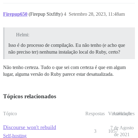
Firepup650
(Firepup Sixfifty)
4
Setembro 28, 2023, 11:48am
Helmi:
Isso é do processo de compilação. Eu não tenho (e acho que
não preciso ter) nenhuma instalação local do Ruby, certo?
Não tenho certeza. Tudo o que sei com certeza é que em algum
lugar, alguma versão do Ruby parece estar desatualizada.
Tópicos relacionados
Tópico
Respostas
Visualizações
Atividade
Discourse won't rebuild
7 de Agosto
3
1057
de 2021
Self-hosting