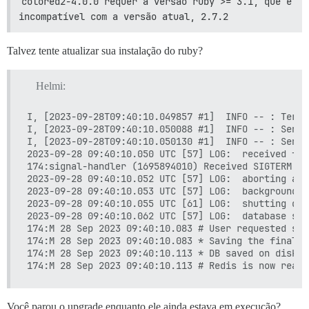
colored2-4.0.0 requer a versão ruby >= 3.1, que é 
incompatível com a versão atual, 2.7.2
Talvez tente atualizar sua instalação do ruby?
Helmi:
I, [2023-09-28T09:40:10.049857 #1]  INFO -- : Termi
I, [2023-09-28T09:40:10.050088 #1]  INFO -- : Sendi
I, [2023-09-28T09:40:10.050130 #1]  INFO -- : Sendi
2023-09-28 09:40:10.050 UTC [57] LOG:  received fas
174:signal-handler (1695894010) Received SIGTERM sc
2023-09-28 09:40:10.052 UTC [57] LOG:  aborting any
2023-09-28 09:40:10.053 UTC [57] LOG:  background w
2023-09-28 09:40:10.055 UTC [61] LOG:  shutting down
2023-09-28 09:40:10.062 UTC [57] LOG:  database sys
174:M 28 Sep 2023 09:40:10.083 # User requested shu
174:M 28 Sep 2023 09:40:10.083 * Saving the final R
174:M 28 Sep 2023 09:40:10.113 * DB saved on disk

Você parou o upgrade enquanto ele ainda estava em execução?