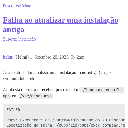
Discourse Meta
Falha ao atualizar uma instalação
antiga
Suporte
Instalação
helmi
(Helmi)
1
Setembro 28, 2023, 9:42am
Acabei de tentar atualizar uma instalação mais antiga (2.x) e
continuo falhando.
Aqui está o erro que recebo após executar
./launcher rebuild 
app
em
/var/discourse
FAILED

--------------------

Pups::ExecError: cd /var/www/discourse && su discours
Localização da falha: /pups/lib/pups/exec_command.rb:1