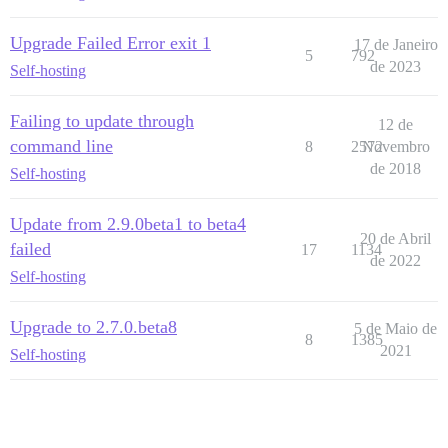
Upgrade Failed Error exit 1
17 de Janeiro
5
792
de 2023
Self-hosting
Failing to update through
12 de
command line
8
2572
Novembro
de 2018
Self-hosting
Update from 2.9.0beta1 to beta4
20 de Abril
failed
17
1134
de 2022
Self-hosting
Upgrade to 2.7.0.beta8
5 de Maio de
8
1385
2021
Self-hosting