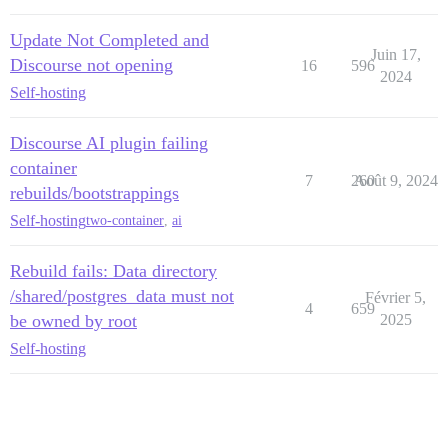
Update Not Completed and
Juin 17,
Discourse not opening
16
596
2024
Self-hosting
Discourse AI plugin failing
container
7
260
Août 9, 2024
rebuilds/bootstrappings
Self-hosting
two-container
,
ai
Rebuild fails: Data directory
/shared/postgres_data must not
Février 5,
4
659
be owned by root
2025
Self-hosting