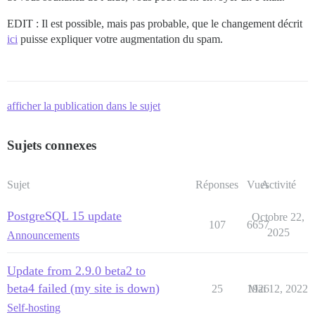
EDIT : Il est possible, mais pas probable, que le changement décrit
ici
puisse expliquer votre augmentation du spam.
afficher la publication dans le sujet
Sujets connexes
Sujet
Réponses
Vues
Activité
PostgreSQL 15 update
Octobre 22,
107
6657
2025
Announcements
Update from 2.9.0 beta2 to
beta4 failed (my site is down)
25
1926
Mai 12, 2022
Self-hosting