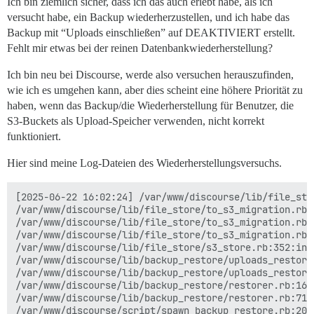
Ich bin ziemlich sicher, dass ich das auch erlebt habe, als ich
versucht habe, ein Backup wiederherzustellen, und ich habe das
Backup mit “Uploads einschließen” auf DEAKTIVIERT erstellt.
Fehlt mir etwas bei der reinen Datenbankwiederherstellung?
Ich bin neu bei Discourse, werde also versuchen herauszufinden,
wie ich es umgehen kann, aber dies scheint eine höhere Priorität zu
haben, wenn das Backup/die Wiederherstellung für Benutzer, die
S3-Buckets als Upload-Speicher verwenden, nicht korrekt
funktioniert.
Hier sind meine Log-Dateien des Wiederherstellungsversuchs.
[2025-06-22 16:02:24] /var/www/discourse/lib/file_sto
/var/www/discourse/lib/file_store/to_s3_migration.rb:
/var/www/discourse/lib/file_store/to_s3_migration.rb:
/var/www/discourse/lib/file_store/to_s3_migration.rb:5
/var/www/discourse/lib/file_store/s3_store.rb:352:in `
/var/www/discourse/lib/backup_restore/uploads_restore
/var/www/discourse/lib/backup_restore/uploads_restore
/var/www/discourse/lib/backup_restore/restorer.rb:167
/var/www/discourse/lib/backup_restore/restorer.rb:71:i
/var/www/discourse/script/spawn_backup_restore.rb:20:i