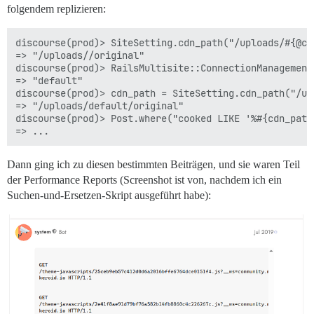
folgendem replizieren:
discourse(prod)> SiteSetting.cdn_path("/uploads/#{@cu
=> "/uploads//original"

discourse(prod)> RailsMultisite::ConnectionManagement.
=> "default"

discourse(prod)> cdn_path = SiteSetting.cdn_path("/up
=> "/uploads/default/original"

discourse(prod)> Post.where("cooked LIKE '%#{cdn_path}
Dann ging ich zu diesen bestimmten Beiträgen, und sie waren Teil
der Performance Reports (Screenshot ist von, nachdem ich ein
Suchen-und-Ersetzen-Skript ausgeführt habe):