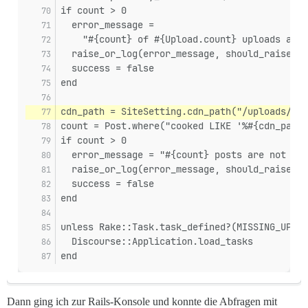
if count > 0
  error_message =
    "#{count} of #{Upload.count} uploads are 
  raise_or_log(error_message, should_raise)
  success = false
end
cdn_path = SiteSetting.cdn_path("/uploads/#{@
count = Post.where("cooked LIKE '%#{cdn_path}
if count > 0
  error_message = "#{count} posts are not rem
  raise_or_log(error_message, should_raise)
  success = false
end
unless Rake::Task.task_defined?(MISSING_UPLOA
  Discourse::Application.load_tasks
end
Dann ging ich zur Rails-Konsole und konnte die Abfragen mit