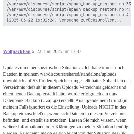
/var/www/discourse/script/spawn_backup_restore.rb:33:i
/var/www/discourse/script/spawn_backup_restore.rb:4:in
/var/www/discourse/script/spawn_backup_restore.rb:4:in
WolfpackFan
6
22. Juni 2025 um 17:37
Update zu meiner spezifischen Situation… Ich hatte immer noch
Dateien in meinem /var/discourse/shared/standalone/uploads,
obwohl ich auf S3 für den Speicher umgestellt hatte. Sobald ich das
Verzeichnis ‘default’ in diesem Uploads-Verzeichnis gelöscht und
einen neuen Backup erstellt hatte, wurde erfolgreich ein nur-
Datenbank-Backup (…sql.gz) erstellt. Aus irgendeinem Grund (in
meinem Fall) ignoriert es die Einstellung, Uploads NICHT in das
Backup einzuschließen, wenn sich Dateien in diesem Verzeichnis
befinden, und erstellt sie trotzdem. Lassen Sie mich wissen, wenn
weitere Informationen oder Klärungen zu meiner Situation benötigt
werden. Es scheint, als ob es sich leicht von der Situation des OP