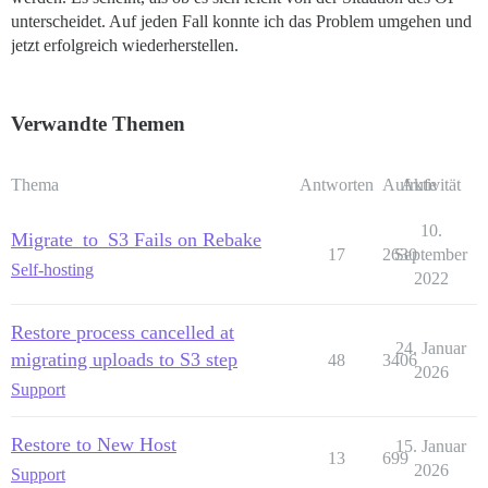
unterscheidet. Auf jeden Fall konnte ich das Problem umgehen und
jetzt erfolgreich wiederherstellen.
Verwandte Themen
Thema
Antworten
Aufrufe
Aktivität
10.
Migrate_to_S3 Fails on Rebake
17
2630
September
Self-hosting
2022
Restore process cancelled at
24. Januar
migrating uploads to S3 step
48
3406
2026
Support
Restore to New Host
15. Januar
13
699
2026
Support