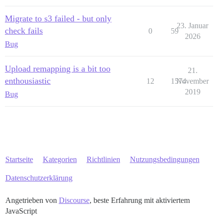
Migrate to s3 failed - but only
23. Januar
check fails
0
59
2026
Bug
Upload remapping is a bit too
21.
enthousiastic
12
1574
November
2019
Bug
Startseite
Kategorien
Richtlinien
Nutzungsbedingungen
Datenschutzerklärung
Angetrieben von
Discourse
, beste Erfahrung mit aktiviertem
JavaScript