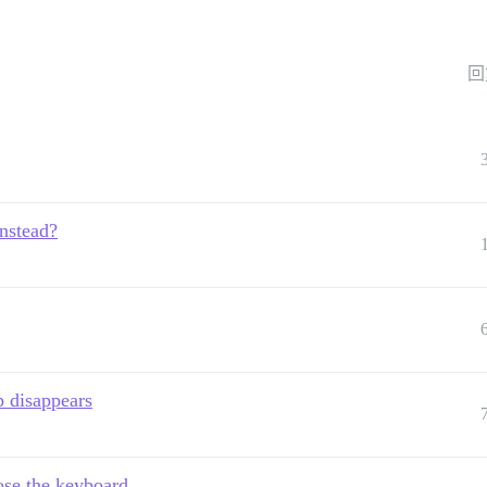
回
instead?
p disappears
ose the keyboard