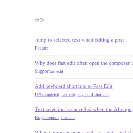
话题
Jump to selected text when editing a post
Feature
Why does fast edit often open the composer 
Support
fast-edit
Add keyboard shortcuts to Fast Edit
UX
completed
,
fast-edit
,
keyboard-shortcuts
Text selection is cancelled when the AI popu
Bug
composer
,
fast-edit
When composer opens with fast edit, can't cl