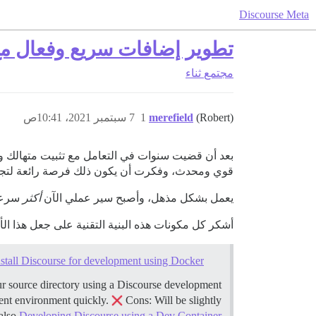
Discourse Meta
تطوير إضافات سريع وفعال مع تثبيت (Windows WSL2
مجتمع
ثناء
(Robert)
merefield
1
7 سبتمبر 2021، 10:41ص
قوي ومحدث، وفكرت أن يكون ذلك فرصة رائعة لتجربة حل Docker Dev الخاص بـ Discourse على معالجي الـ 12 نواة الجديدة (
يعمل بشكل مذهل، وأصبح سير عملي الآن
أكثر
سرعة 
أشكر كل مكونات هذه البنية التقنية على جعل هذا الأمر ممكنًا (ker
nstall Discourse for development using Docker
ur source directory using a Discourse development
ment environment quickly.
Cons: Will be slightly
 also
Developing Discourse using a Dev Container