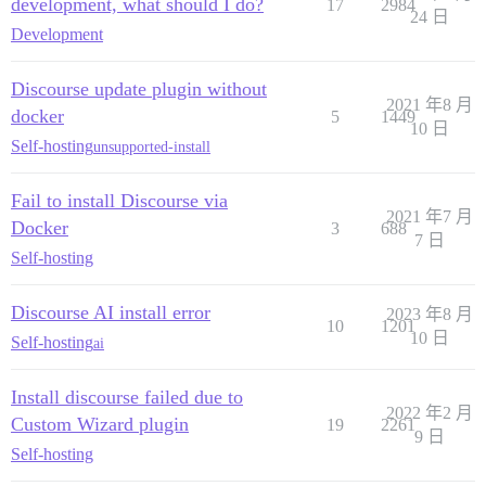
development, what should I do?
17
2984
24 日
Development
Discourse update plugin without
2021 年8 月
docker
5
1449
10 日
Self-hosting
unsupported-install
Fail to install Discourse via
2021 年7 月
Docker
3
688
7 日
Self-hosting
Discourse AI install error
2023 年8 月
10
1201
10 日
Self-hosting
ai
Install discourse failed due to
2022 年2 月
Custom Wizard plugin
19
2261
9 日
Self-hosting