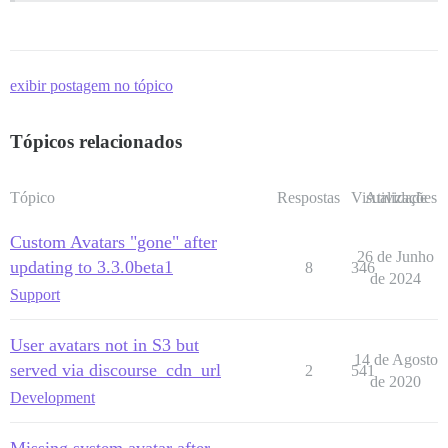
exibir postagem no tópico
Tópicos relacionados
Tópico
Respostas
Visualizações
Atividade
Custom Avatars "gone" after
26 de Junho
updating to 3.3.0beta1
8
346
de 2024
Support
User avatars not in S3 but
14 de Agosto
served via discourse_cdn_url
2
541
de 2020
Development
Missing system avatar after