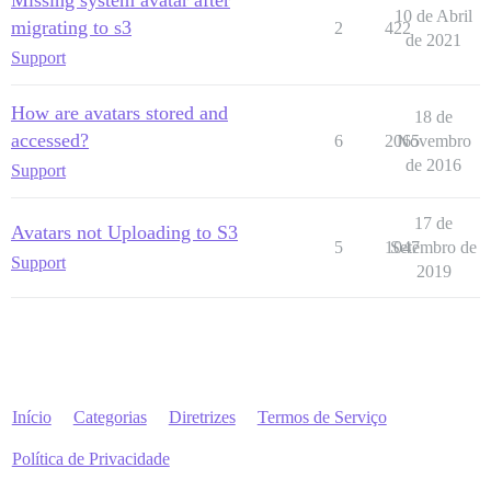
10 de Abril
migrating to s3
2
422
de 2021
Support
How are avatars stored and
18 de
accessed?
6
2065
Novembro
de 2016
Support
17 de
Avatars not Uploading to S3
5
1047
Setembro de
Support
2019
Início
Categorias
Diretrizes
Termos de Serviço
Política de Privacidade