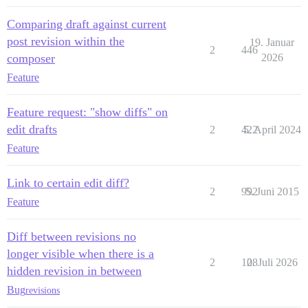
Comparing draft against current
post revision within the
19. Januar
2
446
composer
2026
Feature
Feature request: "show diffs" on
edit drafts
2
422
5. April 2024
Feature
Link to certain edit diff?
2
992
5. Juni 2015
Feature
Diff between revisions no
longer visible when there is a
2
108
2. Juli 2026
hidden revision in between
Bug
revisions