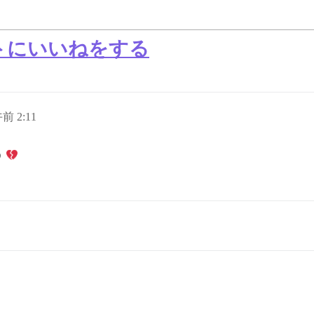
トにいいねをする
午前 2:11
う