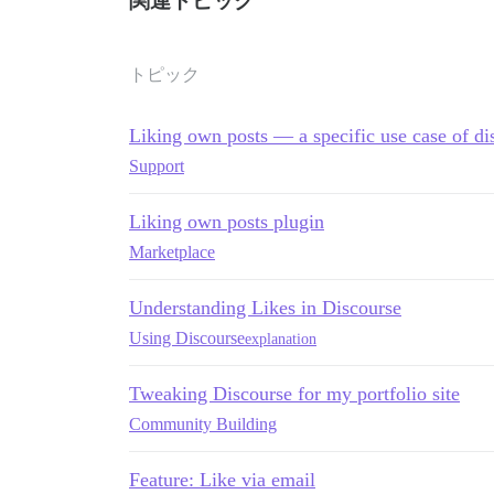
関連トピック
トピック
Liking own posts — a specific use case of di
Support
Liking own posts plugin
Marketplace
Understanding Likes in Discourse
Using Discourse
explanation
Tweaking Discourse for my portfolio site
Community Building
Feature: Like via email