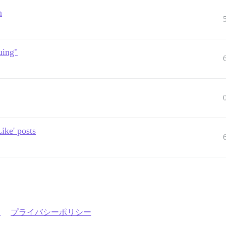
n
uing"
ike' posts
約
プライバシーポリシー