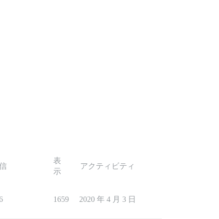
表
信
アクティビティ
示
6
1659
2020 年 4 月 3 日