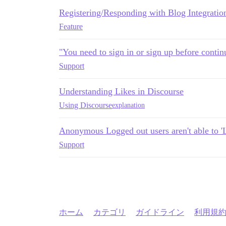
Registering/Responding with Blog Integratio
Feature
"You need to sign in or sign up before contin
Support
Understanding Likes in Discourse
Using Discourse
explanation
Anonymous Logged out users aren't able to 'L
Support
ホーム
カテゴリ
ガイドライン
利用規