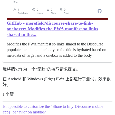
GitHub - merefield/discourse-share-to-link-
oneboxer: Modifies the PWA manifest so links
shared to the...
Modifies the PWA manifest so links shared to the Discourse
populate the title not the body so the title is hydrated based on
metadata of target and a onebox is added to the body
我将把它作为一个“无脑”的拉取请求提交。
在 Android 和 Windows (Edge) PWA 上都进行了测试，效果很
好。
1 个赞
Is it possible to customize the "Share to [my-Discourse-mobile-
app]" behavior on mobile?