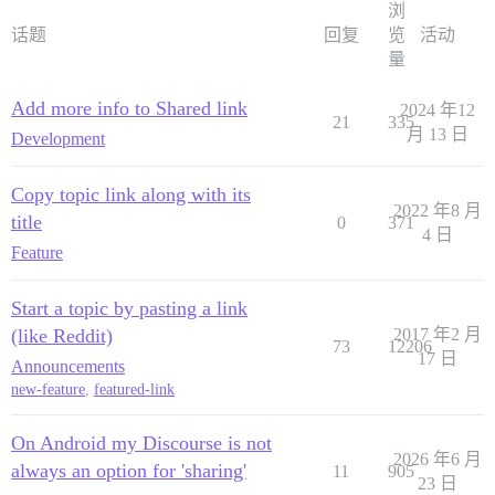
浏
话题
回复
览
活动
量
Add more info to Shared link
2024 年12
21
335
月 13 日
Development
Copy topic link along with its
2022 年8 月
title
0
371
4 日
Feature
Start a topic by pasting a link
(like Reddit)
2017 年2 月
73
12206
17 日
Announcements
new-feature
,
featured-link
On Android my Discourse is not
2026 年6 月
always an option for 'sharing'
11
905
23 日