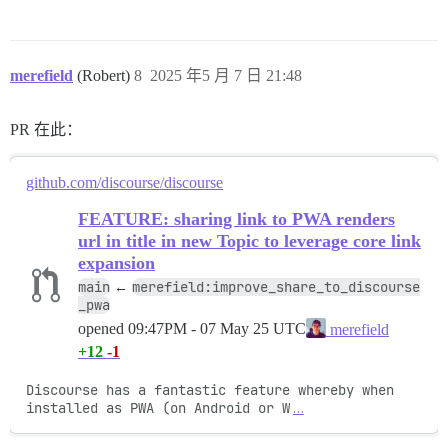
merefield
(Robert)
8
2025 年5 月 7 日 21:48
PR 在此：
github.com/discourse/discourse
FEATURE: sharing link to PWA renders
url in title in new Topic to leverage core link
expansion
main
merefield:improve_share_to_discourse
←
_pwa
opened
09:47PM - 07 May 25 UTC
merefield
+12
-1
Discourse has a fantastic feature whereby when 
installed as PWA (on Android or W
…