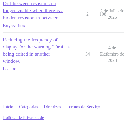
Diff between revisions no
longer visible when there is a
2 de Julho de
2
108
hidden revision in between
2026
Bug
revisions
Reducing the frequency of
display for the warning "Draft is
4 de
being edited in another
34
3119
Dezembro de
2023
window."
Feature
Início
Categorias
Diretrizes
Termos de Serviço
Política de Privacidade