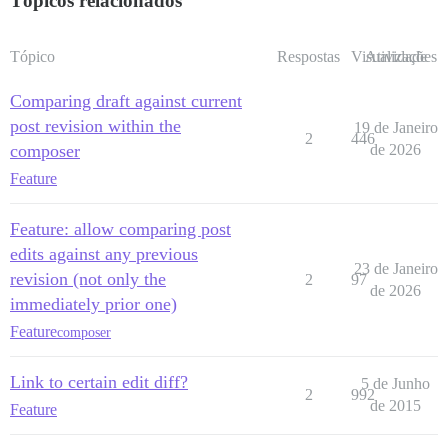
Tópicos relacionados
Tópico
Respostas
Visualizações
Atividade
Comparing draft against current
post revision within the
19 de Janeiro
2
446
composer
de 2026
Feature
Feature: allow comparing post
edits against any previous
23 de Janeiro
revision (not only the
2
97
de 2026
immediately prior one)
Feature
composer
Link to certain edit diff?
5 de Junho
2
992
de 2015
Feature