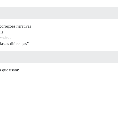
correções iterativas
is
 ensino
as as diferenças”
es que usam: