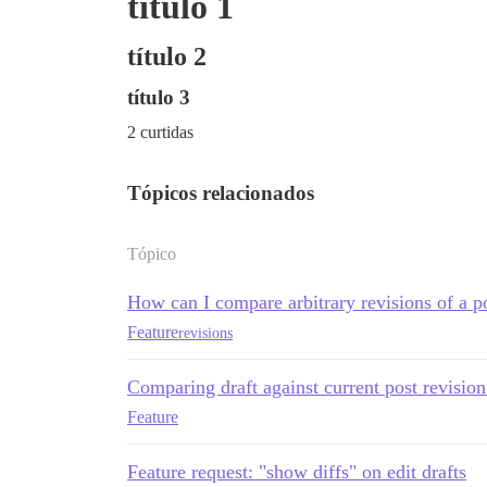
título 1
título 2
título 3
2 curtidas
Tópicos relacionados
Tópico
How can I compare arbitrary revisions of a p
Feature
revisions
Comparing draft against current post revisio
Feature
Feature request: "show diffs" on edit drafts