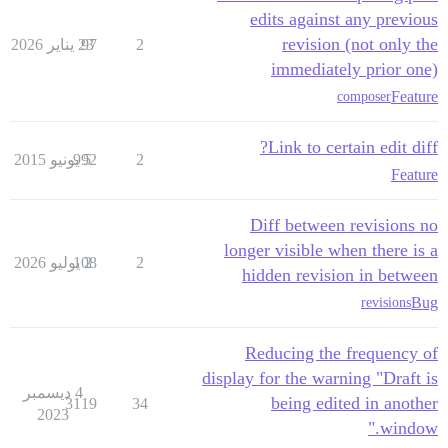
edits against any previous
revision (not only the
2
97
23 يناير 2026
immediately prior one)
Feature
composer
Link to certain edit diff?
2
5 يونيو 2015
992
Feature
Diff between revisions no
longer visible when there is a
2
2 يوليو 2026
108
hidden revision in between
Bug
revisions
Reducing the frequency of
display for the warning "Draft is
4 ديسمبر
being edited in another
3119
34
2023
window."