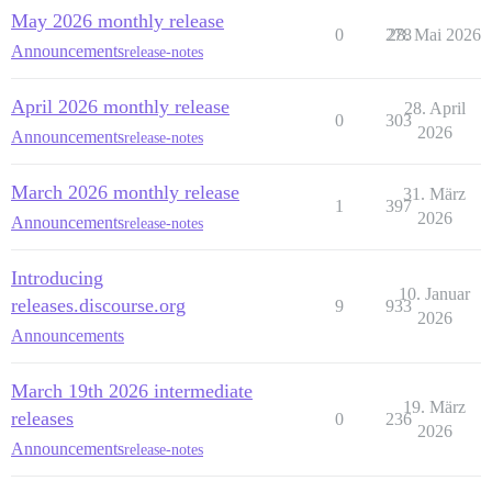
May 2026 monthly release
0
278
28. Mai 2026
Announcements
release-notes
April 2026 monthly release
28. April
0
303
2026
Announcements
release-notes
March 2026 monthly release
31. März
1
397
2026
Announcements
release-notes
Introducing
10. Januar
releases.discourse.org
9
933
2026
Announcements
March 19th 2026 intermediate
19. März
releases
0
236
2026
Announcements
release-notes