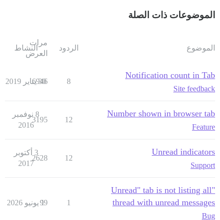
الموضوعات ذات الصلة
مرات
الموضوع
الردود
النشاط
العرض
Notification count in Tab
8
30 يناير 2019
6946
Site feedback
Number shown in browser tab
8 نوفمبر
3195
12
2016
Feature
Unread indicators
3 أكتوبر
2628
12
2017
Support
"Unread" tab is not listing all
thread with unread messages
1
1 يونيو 2026
99
Bug