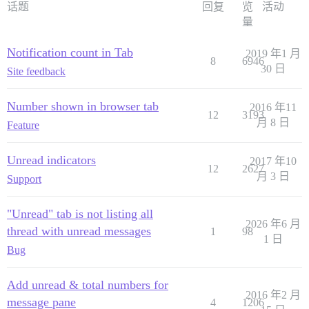
话题
回复
览
活动
量
Notification count in Tab
2019 年1 月
8
6946
30 日
Site feedback
Number shown in browser tab
2016 年11
12
3193
月 8 日
Feature
Unread indicators
2017 年10
12
2627
月 3 日
Support
"Unread" tab is not listing all
2026 年6 月
thread with unread messages
1
98
1 日
Bug
Add unread & total numbers for
2016 年2 月
message pane
4
1206