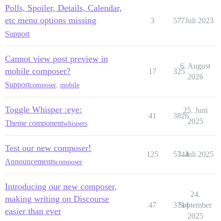
Polls, Spoiler, Details, Calendar,
etc menu options missing
3
577
7. Juli 2023
Support
Cannot view post preview in
6. August
mobile composer?
17
325
2026
Support
composer
,
mobile
Toggle Whisper :eye:
25. Juni
41
3826
2025
Theme component
whispers
Test our new composer!
125
5344
7. Juli 2025
Announcements
composer
Introducing our new composer,
24.
making writing on Discourse
47
3714
September
easier than ever
2025