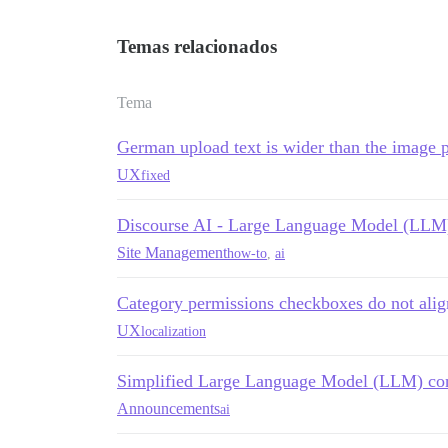
Temas relacionados
Tema
German upload text is wider than the image 
UX
fixed
Discourse AI - Large Language Model (LLM)
Site Management
how-to
,
ai
Category permissions checkboxes do not alig
UX
localization
Simplified Large Language Model (LLM) conf
Announcements
ai