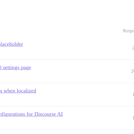
Respu
placeholder
 settings page
2
n when localized
igurations for Discourse AI