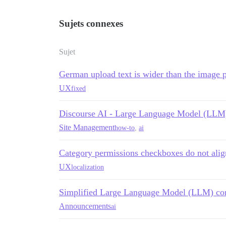
Sujets connexes
Sujet
German upload text is wider than the image 
UX
fixed
Discourse AI - Large Language Model (LLM)
Site Management
how-to
,
ai
Category permissions checkboxes do not alig
UX
localization
Simplified Large Language Model (LLM) conf
Announcements
ai