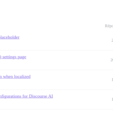
Répo
placeholder
 settings page
2
n when localized
igurations for Discourse AI