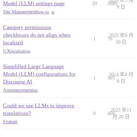
2026 年5 月
Model (LLM) settings page
20
3989
9 日
Site Management
how-to
,
ai
Category permissions
checkboxes do not align when
2025 年8 月
1
76
localized
30 日
UX
localization
Simplified Large Language
Model (LLM) configurations for
2024 年8 月
1
365
Discourse AI
9 日
Announcements
ai
Could we use LLMs to improve
2023 年11
translations?
0
400
月 20 日
Feature