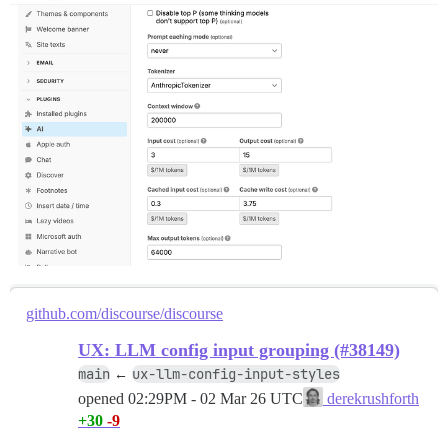
github.com/discourse/discourse
UX: LLM config input grouping (#38149)
main
ux-llm-config-input-styles
←
opened
02:29PM - 02 Mar 26 UTC
derekrushforth
+30
-9