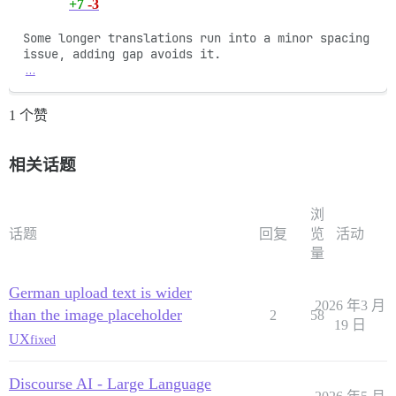
+7
-3
Some longer translations run into a minor spacing 
…
1 个赞
相关话题
浏
话题
回复
览
活动
量
German upload text is wider
2026 年3 月
than the image placeholder
2
58
19 日
UX
fixed
Discourse AI - Large Language