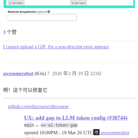
3 个赞
I cannot upload a GIF, for a non-descript error appears
awesomerobot
(Kris)
7
2026 年3 月 19 日 22:02
啊！这个可以修复它
github.com/discourse/discourse
UX: add gap to LLM token config (#38744)
main
ux-ai-token-gap
←
opened
10:00PM - 19 Mar 26 UTC
awesomerobot