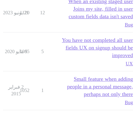
When an existing staged user
Joins my site, filled in user
12
21 يونيو 2023
1120
custom fields data isn't saved
Bug
You have not completed all user
fields UX on signup should be
5
5 مايو 2020
1985
improved
UX
Small feature when adding
people in a personal message,
2 فبراير
1052
1
2015
perhaps not only there
Bug