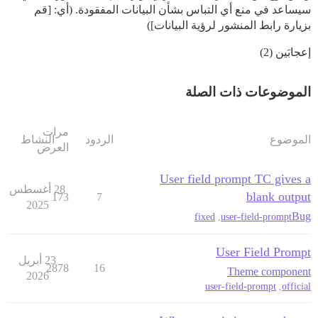
سيساعد في منع أي التباس بشأن البيانات المفقودة. (أي: [قم
بزيارة رابط المنشور لرؤية البيانات])
إعجابَين (2)
الموضوعات ذات الصلة
مرات
الموضوع
الردود
النشاط
العرض
User field prompt TC gives a
28 أغسطس
blank output
173
7
2025
Bug
fixed
,
user-field-prompt
User Field Prompt
23 أبريل
2878
16
Theme component
2026
user-field-prompt
,
official