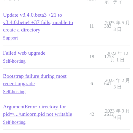
示
ティ
Update v3.4.0.beta3 +21 to
v3.4.0.beta4 +37 fails, unable to
2025 年 5 月
11
383
create a directory
8 日
Support
Failed web upgrade
2022 年 12
18
1253
月 1 日
Self-hosting
Bootstrap failure during most
2023 年 2 月
recent upgrade
6
641
3 日
Self-hosting
ArgumentError: directory for
2023 年 9 月
pid=/.../unicorn.pid not writable
42
2612
9 日
Self-hosting