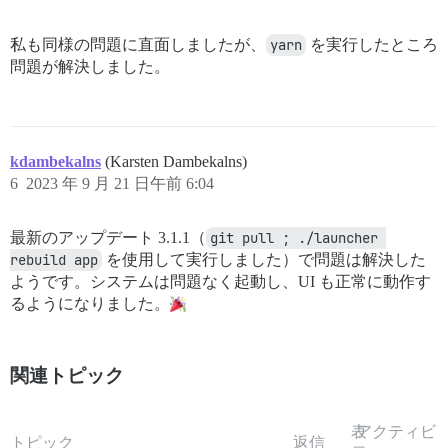
私も同様の問題に直面しましたが、
yarn
を実行したところ
問題が解決しました。
kdambekalns
(Karsten Dambekalns)
6
2023 年 9 月 21 日午前 6:04
最新のアップデート 3.1.1（
git pull ; ./launcher 
rebuild app
を使用して実行しました）で問題は解決した
ようです。システムは問題なく起動し、UI も正常に動作す
るようになりました。
関連トピック
表
アクティビ
トピック
返信