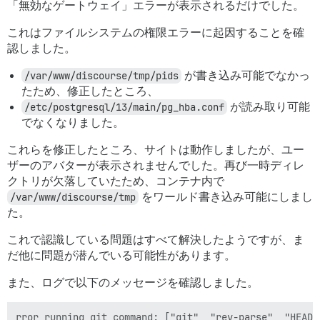
「無効なゲートウェイ」エラーが表示されるだけでした。
これはファイルシステムの権限エラーに起因することを確
認しました。
/var/www/discourse/tmp/pids
が書き込み可能でなかっ
たため、修正したところ、
/etc/postgresql/13/main/pg_hba.conf
が読み取り可能
でなくなりました。
これらを修正したところ、サイトは動作しましたが、ユー
ザーのアバターが表示されませんでした。再び一時ディレ
クトリが欠落していたため、コンテナ内で
/var/www/discourse/tmp
をワールド書き込み可能にしまし
た。
これで認識している問題はすべて解決したようですが、ま
だ他に問題が潜んでいる可能性があります。
また、ログで以下のメッセージを確認しました。
rror running git command: ["git", "rev-parse", "HEAD"