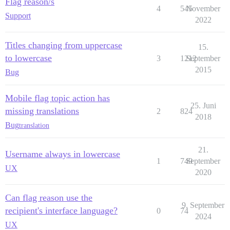
Flag reason/s
4
545
November
Support
2022
Titles changing from uppercase
15.
to lowercase
3
1212
September
2015
Bug
Mobile flag topic action has
25. Juni
missing translations
2
824
2018
Bug
translation
21.
Username always in lowercase
1
749
September
UX
2020
Can flag reason use the
9. September
recipient's interface language?
0
74
2024
UX