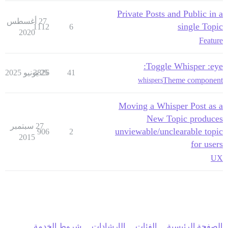
Private Posts and Public in a
27 أغسطس
single Topic
1112
6
2020
Feature
Toggle Whisper :eye:
41
25 يونيو 2025
3826
Theme component
whispers
Moving a Whisper Post as a
New Topic produces
27 سبتمبر
unviewable/unclearable topic
906
2
2015
for users
UX
الصفحة الرئيسية
الفئات
الإرشادات
شروط الخدمة