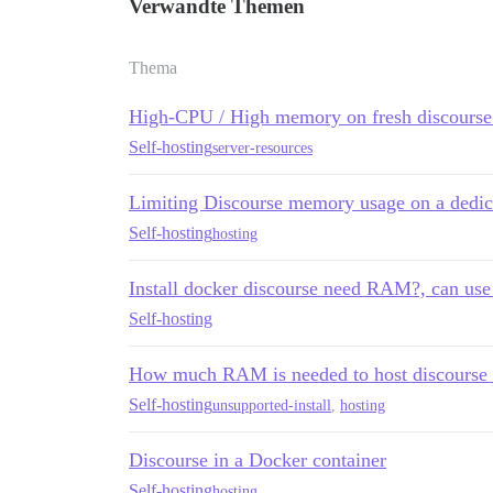
Verwandte Themen
Thema
High-CPU / High memory on fresh discourse 
Self-hosting
server-resources
Limiting Discourse memory usage on a dedi
Self-hosting
hosting
Install docker discourse need RAM?, can u
Self-hosting
How much RAM is needed to host discourse a
Self-hosting
unsupported-install
,
hosting
Discourse in a Docker container
Self-hosting
hosting