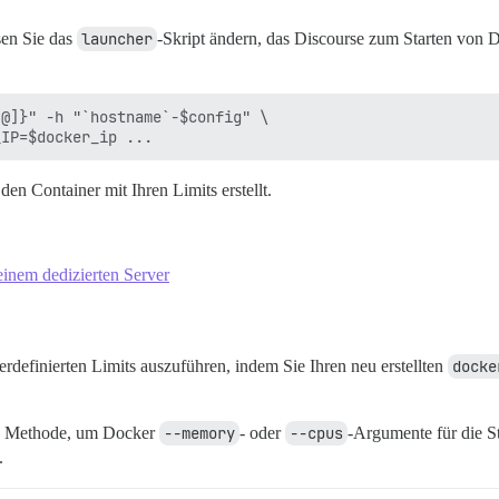
sen Sie das
launcher
-Skript ändern, das Discourse zum Starten von 
@]}" -h "`hostname`-$config" \

den Container mit Ihren Limits erstellt.
inem dedizierten Server
rdefinierten Limits auszuführen, indem Sie Ihren neu erstellten
docke
rte” Methode, um Docker
--memory
- oder
--cpus
-Argumente für die S
.