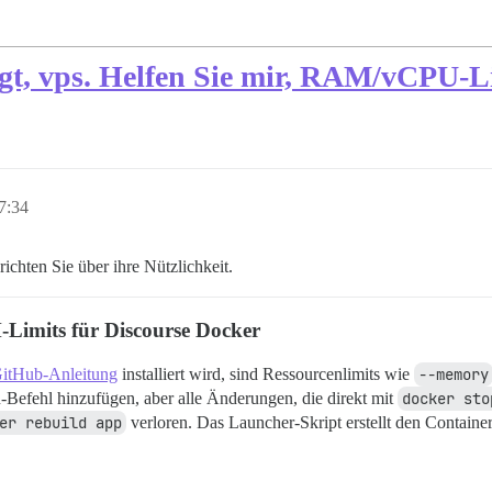
lgt, vps. Helfen Sie mir, RAM/vCPU-
7:34
erichten Sie über ihre Nützlichkeit.
-Limits für Discourse Docker
 GitHub-Anleitung
installiert wird, sind Ressourcenlimits wie
--memory
efehl hinzufügen, aber alle Änderungen, die direkt mit
docker sto
er rebuild app
verloren. Das Launcher-Skript erstellt den Containe