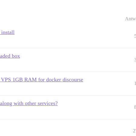
Antw
install
caded box
se VPS 1GB RAM for docker discourse
long with other services?
2