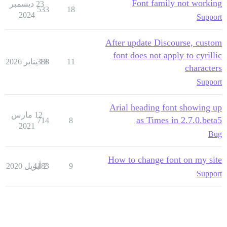
Font family not working
23 ديسمبر
533
18
2024
Support
After update Discourse, custom
font does not apply to cyrillic
11
13 يناير 2026
388
characters
Support
Arial heading font showing up
12 مارس
as Times in 2.7.0.beta5
714
8
2021
Bug
How to change font on my site
9
2 أبريل 2020
4183
Support