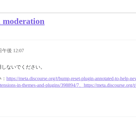
h moderation
 日午後 12:07
用しないでください。
い：
https://meta.discourse.org/t/bump-reset-plugin-annotated-to-help
-extensions-in-themes-and-plugins/398894/7、https://meta.discourse.org/t