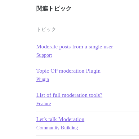
関連トピック
トピック
Moderate posts from a single user
Support
Topic OP moderation Plugin
Plugin
List of full moderation tools?
Feature
Let's talk Moderation
Community Building