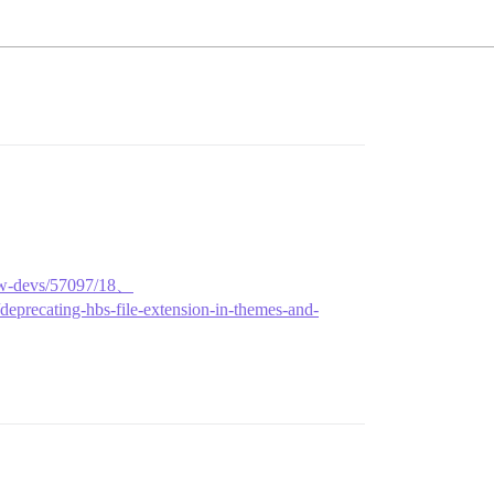
-new-devs/57097/18、
/deprecating-hbs-file-extension-in-themes-and-