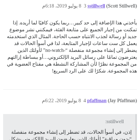
(Scott Stillwell)
sstillwell
3
8 يوليو 2019، 6:18م
يأخذني هذا الإضافة إلى حد كبير…ربما يكون كافيًا لما أريده. إذا
تمكنت من إجبار الجميع على متابعة الفئة، فيمكنني نشر موضوع
جديد أو رسالة لجذب الانتباه حسب الحاجة. المثال الذي استخدمته
يعمل كل ست ساعات لإجبار المتابعة، لذا في أسوأ الحالات قد
يضطر إلى إنشاء مجموعة منفصلة “-no-watch” لأولئك الذين
يعترضون تمامًا على رسائل البريد الإلكتروني…أو ببساطة إزالتهم
من المجموعة نظرًا لأن المشاركة النشطة هي مفتاح العضوية في
هذه المجموعة. شكرًا لك على الرد السريع!
(Jay Pfaffman)
pfaffman
4
8 يوليو 2019، 6:22م
sstillwell:
إذن، في أسوأ الحالات، قد تضطر إلى إنشاء مجموعة منفصلة
“بدون مراقبة” لأولئك الذين يعارضون البريد الإلكتروني بشكل