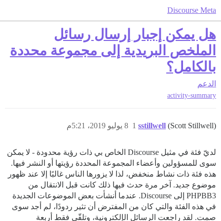
Discourse Meta
هل يمكن إجبار إرسال رسائل
الملخص البريدية إلى مجموعة محددة
بالكامل؟
الدعم
activity-summary
(Scott Stillwell)
sstillwell
1
8 يوليو 2019، 5:21م
لديّ فئة في مثيل Discourse الخاص بي ذات رؤية محدودة - لا يمكن
سوى للمسؤولين وأعضاء المجموعة المحددة رؤيتها أو النشر فيها.
هذه فئة ذات نشاط منخفض، لذا لا يزورها الناس غالبًا إلا عند ظهور
موضوع جديد. آخر مرة حدث فيها ذلك كانت قبل الانتقال من
PHPBB3 إلى Discourse. عندما أنشأت بعض الموضوعات الجديدة
في هذه الفئة والتي كان من المفترض أن تثير ردودًا، لم أجد سوى
صمت. لقد راجعت الرسائل الإلكترونية، وتلقّى فقط أربعة