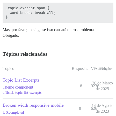
.topic-excerpt span {

  word-break: break-all;

Mas, por favor, me diga se isso causará outros problemas!
Obrigado.
Tópicos relacionados
Tópico
Respostas
Visualizações
Atividade
Topic List Excerpts
20 de Março
18
9238
Theme component
de 2025
official
,
topic-list-excerpts
Broken width responsive mobile
14 de Agosto
8
626
de 2023
UX
completed