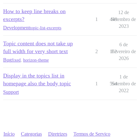
How to keep line breaks on
12 de
excerpts?
1
449
Setembro de
2023
Development
topic-list-excerpts
Topic content does not take up
6 de
full width for very short text
2
112
Fevereiro de
2026
Bug
fixed
,
horizon-theme
Display in the topics list in
1 de
homepage also the body topic
1
554
Setembro de
2022
Support
Início
Categorias
Diretrizes
Termos de Serviço