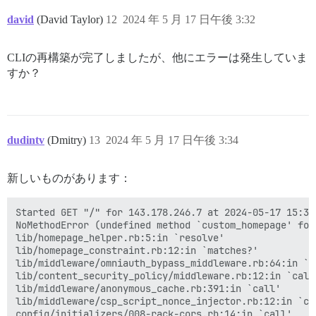
david
(David Taylor)
12
2024 年 5 月 17 日午後 3:32
CLIの再構築が完了しましたが、他にエラーは発生していま
すか？
dudintv
(Dmitry)
13
2024 年 5 月 17 日午後 3:34
新しいものがあります：
Started GET "/" for 143.178.246.7 at 2024-05-17 15:31:
NoMethodError (undefined method `custom_homepage' for
lib/homepage_helper.rb:5:in `resolve'

lib/homepage_constraint.rb:12:in `matches?'

lib/middleware/omniauth_bypass_middleware.rb:64:in `ca
lib/content_security_policy/middleware.rb:12:in `call'
lib/middleware/anonymous_cache.rb:391:in `call'

lib/middleware/csp_script_nonce_injector.rb:12:in `cal
config/initializers/008-rack-cors.rb:14:in `call'
