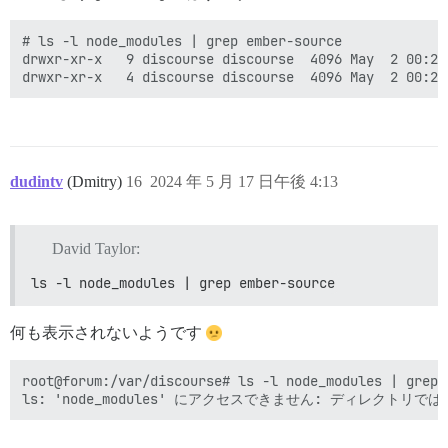
lib/middleware/request_tracker.rb:277:in `call'

  Rendered exceptions/not_found.html.erb within layou
# ls -l node_modules | grep ember-source

  Rendered layout layouts/no_ember.html.erb (Duration
drwxr-xr-x   9 discourse discourse  4096 May  2 00:23 
Failed to handle exception in exception app middlewar
Started GET "/" for 143.178.246.7 at 2024-05-17 15:35:
NoMethodError (undefined method `custom_homepage' for
lib/homepage_helper.rb:5:in `resolve'

lib/homepage_constraint.rb:12:in `matches?'

lib/middleware/omniauth_bypass_middleware.rb:64:in `ca
lib/content_security_policy/middleware.rb:12:in `call'
dudintv
(Dmitry)
16
2024 年 5 月 17 日午後 4:13
lib/middleware/anonymous_cache.rb:391:in `call'

lib/middleware/csp_script_nonce_injector.rb:12:in `cal
config/initializers/008-rack-cors.rb:14:in `call'

config/initializers/100-quiet_logger.rb:20:in `call'

David Taylor:
config/initializers/100-silence_logger.rb:29:in `call'
lib/middleware/enforce_hostname.rb:24:in `call'

ls -l node_modules | grep ember-source
何も表示されないようです
root@forum:/var/discourse# ls -l node_modules | grep e