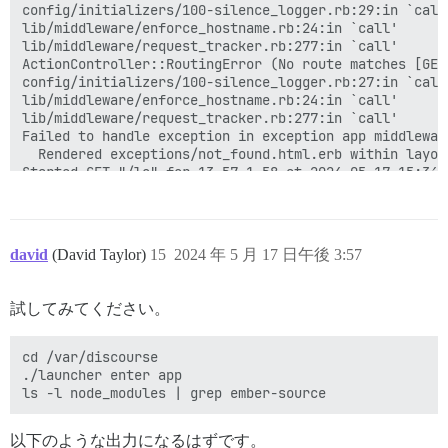
config/initializers/100-silence_logger.rb:29:in `call'
lib/middleware/enforce_hostname.rb:24:in `call'

lib/middleware/request_tracker.rb:277:in `call'

ActionController::RoutingError (No route matches [GET]
config/initializers/100-silence_logger.rb:27:in `call'
lib/middleware/enforce_hostname.rb:24:in `call'

lib/middleware/request_tracker.rb:277:in `call'

Failed to handle exception in exception app middlewar
  Rendered exceptions/not_found.html.erb within layou
Started GET "/lo" for 13.57.1.58 at 2024-05-17 15:34:4
ActionController::RoutingError (No route matches [GET]
config/initializers/100-quiet_logger.rb:20:in `call'

config/initializers/100-silence_logger.rb:29:in `call'
lib/middleware/enforce_hostname.rb:24:in `call'

david
(David Taylor)
15
2024 年 5 月 17 日午後 3:57
lib/middleware/request_tracker.rb:277:in `call'

  Rendered exceptions/not_found.html.erb within layou
  Rendered layout layouts/no_ember.html.erb (Duration
試してみてください。
Failed to handle exception in exception app middlewar
  Rendered layout layouts/no_ember.html.erb (Duration
Failed to handle exception in exception app middlewar
cd /var/discourse

Started GET "/log" for 13.57.1.58 at 2024-05-17 15:34:
./launcher enter app

ActionController::RoutingError (No route matches [GET]
config/initializers/100-quiet_logger.rb:20:in `call'

config/initializers/100-silence_logger.rb:29:in `call'
以下のような出力になるはずです。
lib/middleware/enforce_hostname.rb:24:in `call'
