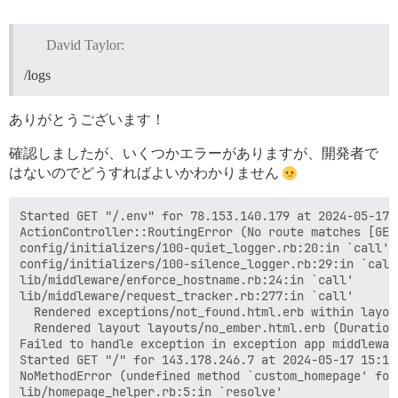
David Taylor:
/logs
ありがとうございます！
確認しましたが、いくつかエラーがありますが、開発者で
はないのでどうすればよいかわかりません
Started GET "/.env" for 78.153.140.179 at 2024-05-17 1
ActionController::RoutingError (No route matches [GET]
config/initializers/100-quiet_logger.rb:20:in `call'

config/initializers/100-silence_logger.rb:29:in `call'
lib/middleware/enforce_hostname.rb:24:in `call'

lib/middleware/request_tracker.rb:277:in `call'

  Rendered exceptions/not_found.html.erb within layou
  Rendered layout layouts/no_ember.html.erb (Duration
Failed to handle exception in exception app middlewar
Started GET "/" for 143.178.246.7 at 2024-05-17 15:16:
NoMethodError (undefined method `custom_homepage' for
lib/homepage_helper.rb:5:in `resolve'
