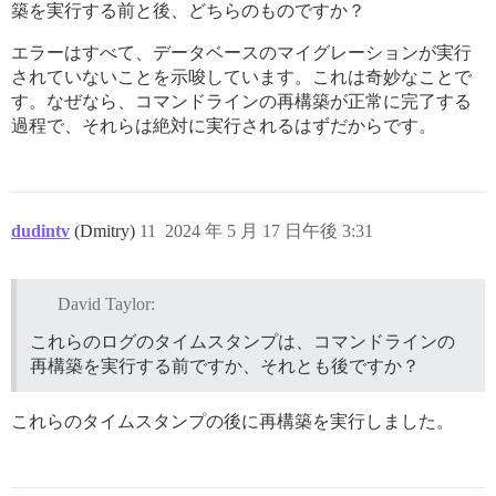
築を実行する前と後、どちらのものですか？
                                                      
エラーはすべて、データベースのマイグレーションが実行
start

されていないことを示唆しています。これは奇妙なことで
done

す。なぜなら、コマンドラインの再構築が正常に完了する
Job exception: PG::UndefinedTable: ERROR:  relation "
過程で、それらは絶対に実行されるはずだからです。
LINE 1: SELECT "problem_check_trackers".* FROM "proble
                                               ^

Job exception: PG::UndefinedTable: ERROR:  relation "
dudintv
(Dmitry)
11
2024 年 5 月 17 日午後 3:31
David Taylor:
これらのログのタイムスタンプは、コマンドラインの
再構築を実行する前ですか、それとも後ですか？
これらのタイムスタンプの後に再構築を実行しました。