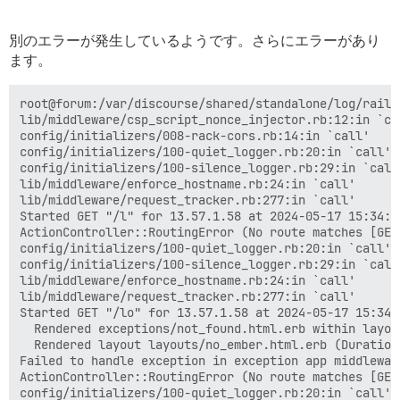
lib/homepage_constraint.rb:12:in `matches?'

lib/middleware/omniauth_bypass_middleware.rb:64:in `ca
別のエラーが発生しているようです。さらにエラーがあり
lib/content_security_policy/middleware.rb:12:in `call'
ます。
lib/middleware/anonymous_cache.rb:391:in `call'

lib/middleware/csp_script_nonce_injector.rb:12:in `cal
config/initializers/008-rack-cors.rb:14:in `call'

root@forum:/var/discourse/shared/standalone/log/rails
config/initializers/100-quiet_logger.rb:20:in `call'

lib/middleware/csp_script_nonce_injector.rb:12:in `cal
config/initializers/100-silence_logger.rb:29:in `call'
config/initializers/008-rack-cors.rb:14:in `call'

lib/middleware/enforce_hostname.rb:24:in `call'

config/initializers/100-quiet_logger.rb:20:in `call'

lib/middleware/request_tracker.rb:277:in `call'

config/initializers/100-silence_logger.rb:29:in `call'
start

lib/middleware/enforce_hostname.rb:24:in `call'

done

lib/middleware/request_tracker.rb:277:in `call'

Started GET "/" for 90.240.110.180 at 2024-05-17 15:33
Started GET "/l" for 13.57.1.58 at 2024-05-17 15:34:45
NoMethodError (undefined method `custom_homepage' for
ActionController::RoutingError (No route matches [GET]
lib/homepage_helper.rb:5:in `resolve'

config/initializers/100-quiet_logger.rb:20:in `call'

lib/homepage_constraint.rb:12:in `matches?'

config/initializers/100-silence_logger.rb:29:in `call'
lib/middleware/omniauth_bypass_middleware.rb:64:in `ca
lib/middleware/enforce_hostname.rb:24:in `call'

lib/content_security_policy/middleware.rb:12:in `call'
lib/middleware/request_tracker.rb:277:in `call'

lib/middleware/anonymous_cache.rb:391:in `call'

Started GET "/lo" for 13.57.1.58 at 2024-05-17 15:34:4
lib/middleware/csp_script_nonce_injector.rb:12:in `cal
  Rendered exceptions/not_found.html.erb within layou
config/initializers/008-rack-cors.rb:14:in `call'

  Rendered layout layouts/no_ember.html.erb (Duration
config/initializers/100-quiet_logger.rb:20:in `call'

Failed to handle exception in exception app middlewar
config/initializers/100-silence_logger.rb:29:in `call'
ActionController::RoutingError (No route matches [GET]
lib/middleware/enforce_hostname.rb:24:in `call'

config/initializers/100-quiet_logger.rb:20:in `call'
