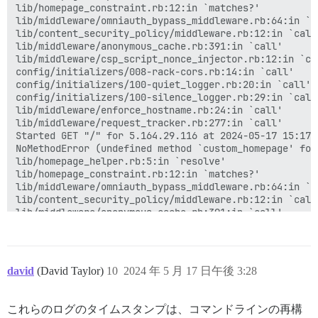
lib/homepage_constraint.rb:12:in `matches?'

lib/middleware/omniauth_bypass_middleware.rb:64:in `ca
lib/content_security_policy/middleware.rb:12:in `call'
lib/middleware/anonymous_cache.rb:391:in `call'

lib/middleware/csp_script_nonce_injector.rb:12:in `cal
config/initializers/008-rack-cors.rb:14:in `call'

config/initializers/100-quiet_logger.rb:20:in `call'

config/initializers/100-silence_logger.rb:29:in `call'
lib/middleware/enforce_hostname.rb:24:in `call'

lib/middleware/request_tracker.rb:277:in `call'

Started GET "/" for 5.164.29.116 at 2024-05-17 15:17:4
NoMethodError (undefined method `custom_homepage' for
lib/homepage_helper.rb:5:in `resolve'

lib/homepage_constraint.rb:12:in `matches?'

lib/middleware/omniauth_bypass_middleware.rb:64:in `ca
lib/content_security_policy/middleware.rb:12:in `call'
lib/middleware/anonymous_cache.rb:391:in `call'

lib/middleware/csp_script_nonce_injector.rb:12:in `cal
config/initializers/008-rack-cors.rb:14:in `call'

config/initializers/100-quiet_logger.rb:20:in `call'

config/initializers/100-silence_logger.rb:29:in `call'
david
(David Taylor)
10
2024 年 5 月 17 日午後 3:28
lib/middleware/enforce_hostname.rb:24:in `call'

lib/middleware/request_tracker.rb:277:in `call'

Job exception: PG::UndefinedTable: ERROR:  relation "
これらのログのタイムスタンプは、コマンドラインの再構
LINE 1: ...ntions.chat_message_id = c_msg.id LEFT OUT