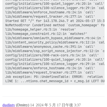
config/initializers/100-quiet_logger.rb:20:in `call'

config/initializers/100-silence_logger.rb:29:in `call'
lib/middleware/enforce_hostname.rb:24:in `call'

lib/middleware/request_tracker.rb:277:in `call'

Started GET "/" for 143.178.246.7 at 2024-05-17 15:31:
NoMethodError (undefined method `custom_homepage' for
lib/homepage_helper.rb:5:in `resolve'

lib/homepage_constraint.rb:12:in `matches?'

lib/middleware/omniauth_bypass_middleware.rb:64:in `ca
lib/content_security_policy/middleware.rb:12:in `call'
lib/middleware/anonymous_cache.rb:391:in `call'

lib/middleware/csp_script_nonce_injector.rb:12:in `cal
config/initializers/008-rack-cors.rb:14:in `call'

config/initializers/100-quiet_logger.rb:20:in `call'

config/initializers/100-silence_logger.rb:29:in `call'
lib/middleware/enforce_hostname.rb:24:in `call'

lib/middleware/request_tracker.rb:277:in `call'

Job exception: PG::UndefinedTable: ERROR:  relation "
LINE 1: ...ntions.chat_message_id = c_msg.id LEFT OUT
                                                      
Started GET "/" for 143.178.246.7 at 2024-05-17 15:33:
NoMethodError (undefined method `custom_homepage' for
dudintv
(Dmitry)
14
2024 年 5 月 17 日午後 3:37
lib/homepage_helper.rb:5:in `resolve'
