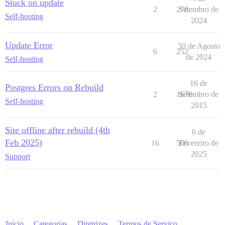
Stuck on update
2
278
Setembro de
Self-hosting
2024
Update Error
30 de Agosto
6
252
de 2024
Self-hosting
16 de
Postgres Errors on Rebuild
2
1676
Setembro de
Self-hosting
2015
Site offline after rebuild (4th
6 de
Feb 2025)
16
506
Fevereiro de
2025
Support
Início
Categorias
Diretrizes
Termos de Serviço