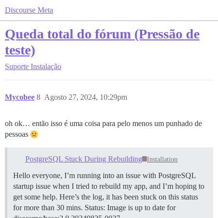
Discourse Meta
Queda total do fórum (Pressão de
teste)
Suporte
Instalação
Mycobee
8
Agosto 27, 2024, 10:29pm
oh ok… então isso é uma coisa para pelo menos um punhado de
pessoas
PostgreSQL Stuck During Rebuilding
Installation
Hello everyone, I’m running into an issue with PostgreSQL
startup issue when I tried to rebuild my app, and I’m hoping to
get some help. Here’s the log, it has been stuck on this status
for more than 30 mins. Status: Image is up to date for