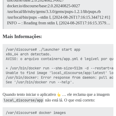
discourse/base:2.0.20240825-0027
docker.io/discourse/base:2.0.20240825-0027
/usr/local/lib/ruby/gems/3.3.0/gems/pups-1.2.1/lib/pups.rb
/usr/local/bin/pups --stdin I, [2024-08-26T17:16:15.344712 #1]
INFO -- : Reading from stdin I, [2024-08-26T17:16:15.3579…
Mais Informações:
/var/discourse# ./launcher start app

x86_64 arch detectado.

AVISO: o arquivo containers/app.yml é legível por qua
+ /usr/bin/docker run --shm-size=512m -d --restart=al
Unable to find image 'local_discourse/app:latest' loca
/usr/bin/docker: Error response from daemon: pull acc
Quando tento iniciar o aplicativo
… ele reclama que a imagem
local_discourse/app
não está lá. O que está correto:
/var/discourse# docker images
