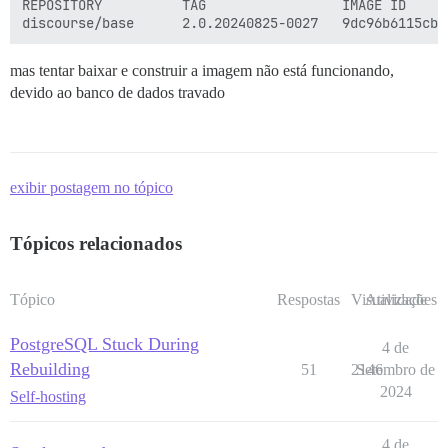
REPOSITORY          TAG                 IMAGE ID     
mas tentar baixar e construir a imagem não está funcionando,
devido ao banco de dados travado
exibir postagem no tópico
Tópicos relacionados
Tópico
Respostas
Visualizações
Atividade
PostgreSQL Stuck During
4 de
Rebuilding
51
2146
Setembro de
2024
Self-hosting
4 de