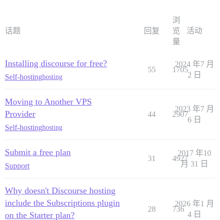
浏
话题
回复
览
活动
量
Installing discourse for free?
2024 年7 月
55
1705
2 日
Self-hosting
hosting
Moving to Another VPS
2023 年7 月
Provider
44
2907
6 日
Self-hosting
hosting
Submit a free plan
2017 年10
31
4927
月 31 日
Support
Why doesn't Discourse hosting
include the Subscriptions plugin
2026 年1 月
28
736
on the Starter plan?
4 日