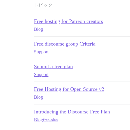
トピック
Free hosting for Patreon creators
Blog
Free.discourse.group Criteria
Support
Submit a free plan
Support
Free Hosting for Open Source v2
Blog
Introducing the Discourse Free Plan
Blog
free-plan