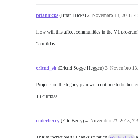
brianhicks
(Brian Hicks)
2
Novembro 13, 2018, 4
How will this affect communities in the V1 program
5 curtidas
erlend_sh
(Erlend Sogge Heggen)
3
Novembro 13,
Projects on the legacy plan will continue to be host
13 curtidas
coderberry
(Eric Berry)
4
Novembro 23, 2018, 7:
This is incredible!!! Thanks so much
a
@erlend_sh