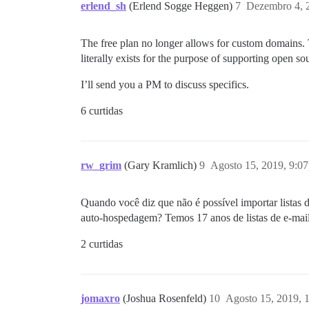
erlend_sh
(Erlend Sogge Heggen)
7
Dezembro 4, 
The free plan no longer allows for custom domains. Th
literally exists for the purpose of supporting open so
I’ll send you a PM to discuss specifics.
6 curtidas
rw_grim
(Gary Kramlich)
9
Agosto 15, 2019, 9:0
Quando você diz que não é possível importar listas d
auto-hospedagem? Temos 17 anos de listas de e-mai
2 curtidas
jomaxro
(Joshua Rosenfeld)
10
Agosto 15, 2019, 