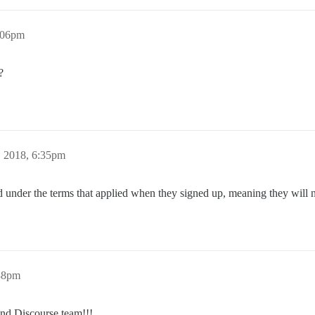
:06pm
?
 2018, 6:35pm
ed under the terms that applied when they signed up, meaning they will
38pm
nd Discourse team!!!