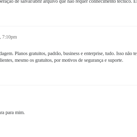
ração de salvar/abrir arquivo que não requer conhecimento técnico. E
0, 7:10pm
dagem. Planos gratuitos, padrão, business e enterprise, tudo. Isso nã
lientes, mesmo os gratuitos, por motivos de segurança e suporte.
lara para mim.