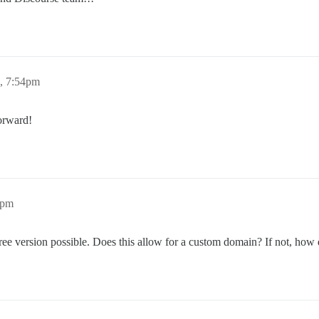
, 7:54pm
forward!
8pm
ree version possible. Does this allow for a custom domain? If not, how