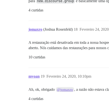
para
new.discourse.group
é basicamente uma ope
4 curtidas
jomaxro
(Joshua Rosenfeld)
18
Fevereiro 24, 202
A restauração está desativada em toda a nossa hospe
aberto. Nós cuidamos das restaurações para nossos c
10 curtidas
myoan
19
Fevereiro 24, 2020, 10:10pm
Ah, ok, obrigado
, a razão não estava c
@jomaxro
4 curtidas