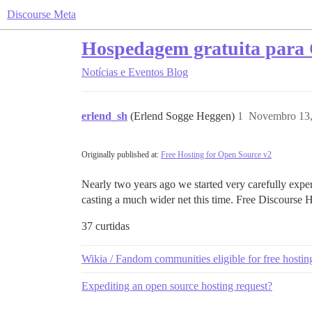
Discourse Meta
Hospedagem gratuita para 
Notícias e Eventos
Blog
erlend_sh
(Erlend Sogge Heggen)
1
Novembro 13,
Originally published at:
Free Hosting for Open Source v2
Nearly two years ago we started very carefully exper
casting a much wider net this time. Free Discourse
37 curtidas
Wikia / Fandom communities eligible for free hostin
Expediting an open source hosting request?