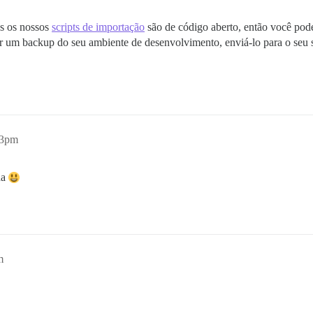
os os nossos
scripts de importação
são de código aberto, então você pod
zer um backup do seu ambiente de desenvolvimento, enviá-lo para o seu s
43pm
na
m