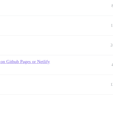
1
2
 on Github Pages or Netlify
1