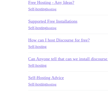
Free Hosting - Any Ideas?
Self-hosting
hosting
Supported Free Installations
Self-hosting
hosting
How can I host Discourse for free?
Self-hosting
Can Anyone tell that can we install discourse
Self-hosting
Self-Hosting Advice
Self-hosting
hosting