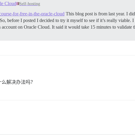
cle Cloud
Self-hosting
course-for-free-in-the-oracle-cloud
This blog post is from last year. I di
, before I posted I decided to try it myself to see if it’s really viable. I
 account on Oracle Cloud. It said it would take 15 minutes to validate 
什么解决办法吗？