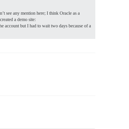
dn’t see any mention here; I think Oracle as a
 created a demo site:
the account but I had to wait two days because of a