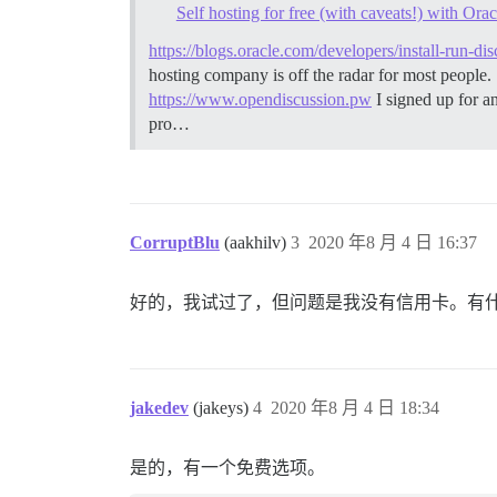
Self hosting for free (with caveats!) with Ora
https://blogs.oracle.com/developers/install-run-dis
hosting company is off the radar for most people. So
https://www.opendiscussion.pw
I signed up for an
pro…
CorruptBlu
(aakhilv)
3
2020 年8 月 4 日 16:37
好的，我试过了，但问题是我没有信用卡。有
jakedev
(jakeys)
4
2020 年8 月 4 日 18:34
是的，有一个免费选项。