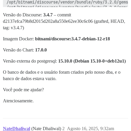
/opt/bitnami/discourse/vendor/bundle/ruby/3.2.0/gems/
/opt/bitnami/discourse/vendor/bundle/ruby/3.2.0/gems/
/opt/bitnami/discourse/vendor/bundle/ruby/3.2.0/gems/
Versão do Discourse:
3.4.7
– commit
/opt/bitnami/discourse/vendor/bundle/ruby/3.2.0/gems/
d2137efca79b8d2015d202a8a550e62ee30c6c06 (grafted, HEAD,
/opt/bitnami/discourse/vendor/bundle/ruby/3.2.0/gems/
tag: v3.4.7)
/opt/bitnami/discourse/lib/tasks/db.rake:267:in `bloc
/opt/bitnami/discourse/lib/distributed_mutex.rb:53:in
Imagem Docker:
/opt/bitnami/discourse/lib/distributed_mutex.rb:49:in 
bitnami/discourse:3.4.7-debian-12-r18
/opt/bitnami/discourse/lib/distributed_mutex.rb:49:in 
/opt/bitnami/discourse/lib/distributed_mutex.rb:34:in 
Versão do Chart:
17.0.0
/opt/bitnami/discourse/lib/tasks/db.rake:242:in `block
/opt/bitnami/discourse/vendor/bundle/ruby/3.2.0/gems/
Versão externa do postgresql:
15.10.0 (Debian 15.10-0+deb12u1)
/opt/bitnami/ruby/bin/bundle:25:in `<main>'

Tasks: TOP => db:migrate

O banco de dados e o usuário foram criados pelo nosso dba, e o
(See full trace by running task with --trace)

banco de dados estava vazio.
Você pode me ajudar?
Atenciosamente.
NateDhaliwal
(Nate Dhaliwal)
2
Agosto 16, 2025, 9:32am