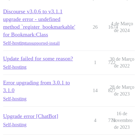
Discourse v3.0.6 to v3.1.1
upgrade error - undefined
4 de Março
method `register_bookmarkable'
26
1674
de 2024
for Bookmark:Class
Self-hosting
unsupported-install
Update failed for some reason?
30 de Março
1
722
de 2022
Self-hosting
Error upgrading from 3.0.1 to
28 de Março
3.1.0
14
827
de 2023
Self-hosting
16 de
Upgrade error [ChatBot]
4
773
Novembro
Self-hosting
de 2023