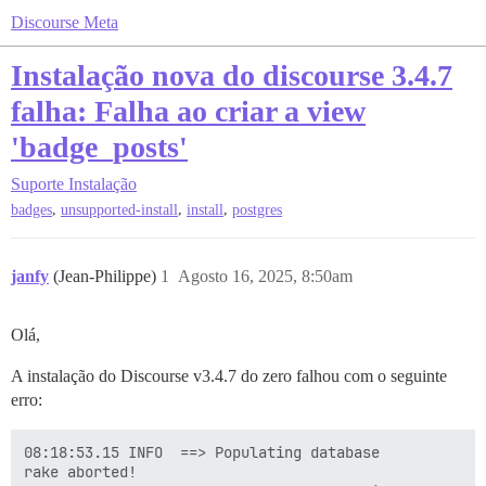
Discourse Meta
Instalação nova do discourse 3.4.7
falha: Falha ao criar a view
'badge_posts'
Suporte
Instalação
,
,
,
badges
unsupported-install
install
postgres
janfy
(Jean-Philippe)
1
Agosto 16, 2025, 8:50am
Olá,
A instalação do Discourse v3.4.7 do zero falhou com o seguinte
erro:
08:18:53.15 INFO  ==> Populating database

rake aborted!
