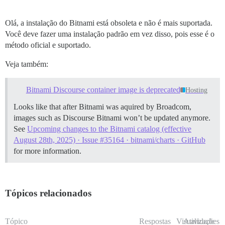
Olá, a instalação do Bitnami está obsoleta e não é mais suportada.
Você deve fazer uma instalação padrão em vez disso, pois esse é o
método oficial e suportado.
Veja também:
Bitnami Discourse container image is deprecated
Hosting
Looks like that after Bitnami was aquired by Broadcom,
images such as Discourse Bitnami won’t be updated anymore.
See
Upcoming changes to the Bitnami catalog (effective
August 28th, 2025) · Issue #35164 · bitnami/charts · GitHub
for more information.
Tópicos relacionados
Tópico
Respostas
Visualizações
Atividade