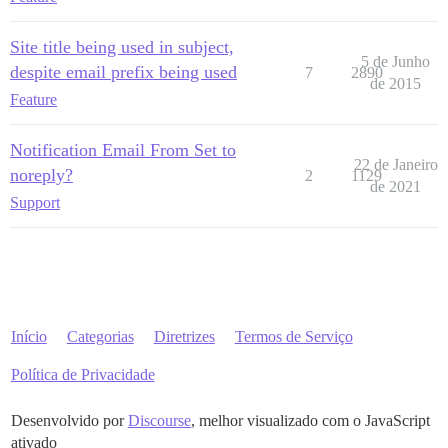
Site title being used in subject,
5 de Junho
despite email prefix being used
7
2890
de 2015
Feature
Notification Email From Set to
22 de Janeiro
noreply?
2
1129
de 2021
Support
Início
Categorias
Diretrizes
Termos de Serviço
Política de Privacidade
Desenvolvido por
Discourse
, melhor visualizado com o JavaScript
ativado