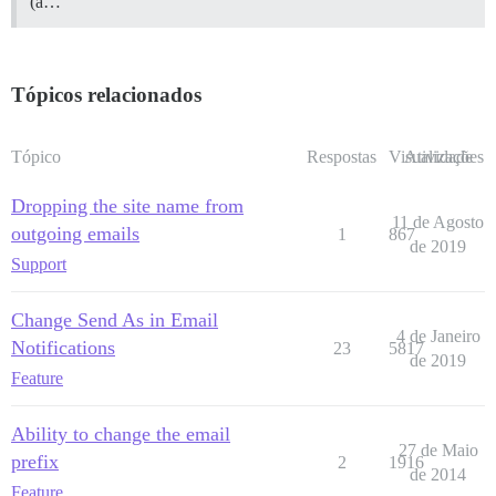
(a…
Tópicos relacionados
Tópico
Respostas
Visualizações
Atividade
Dropping the site name from
11 de Agosto
outgoing emails
1
867
de 2019
Support
Change Send As in Email
4 de Janeiro
Notifications
23
5817
de 2019
Feature
Ability to change the email
27 de Maio
prefix
2
1916
de 2014
Feature